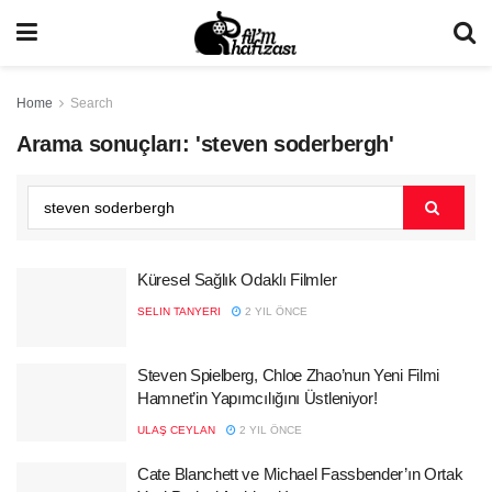
Home
Search
Arama sonuçları: 'steven soderbergh'
Küresel Sağlık Odaklı Filmler
SELIN TANYERI
2 YIL ÖNCE
Steven Spielberg, Chloe Zhao’nun Yeni Filmi
Hamnet’in Yapımcılığını Üstleniyor!
ULAŞ CEYLAN
2 YIL ÖNCE
Cate Blanchett ve Michael Fassbender’ın Ortak