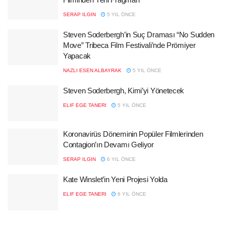
SERAP ILGIN
5 YIL ÖNCE
Steven Soderbergh’in Suç Draması “No Sudden
Move” Tribeca Film Festivali’nde Prömiyer
Yapacak
NAZLI ESEN ALBAYRAK
5 YIL ÖNCE
Steven Soderbergh, Kimi’yi Yönetecek
ELIF EGE TANERI
5 YIL ÖNCE
Koronavirüs Döneminin Popüler Filmlerinden
Contagion’ın Devamı Geliyor
SERAP ILGIN
6 YIL ÖNCE
Kate Winslet’in Yeni Projesi Yolda
ELIF EGE TANERI
6 YIL ÖNCE