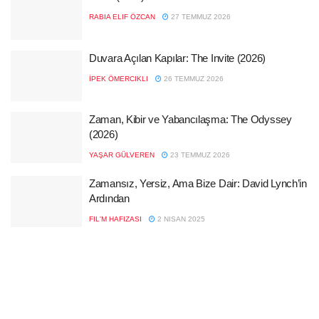
RABIA ELIF ÖZCAN
27 TEMMUZ 2026
Duvara Açılan Kapılar: The Invite (2026)
İPEK ÖMERCIKLI
26 TEMMUZ 2026
Zaman, Kibir ve Yabancılaşma: The Odyssey
(2026)
YAŞAR GÜLVEREN
23 TEMMUZ 2026
Zamansız, Yersiz, Ama Bize Dair: David Lynch’in
Ardından
FIL'M HAFIZASI
2 NISAN 2025