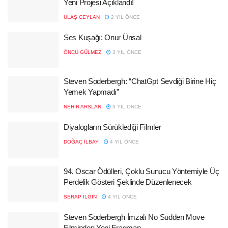
Yeni Projesi Açıklandı!
ULAŞ CEYLAN
2 YIL ÖNCE
Ses Kuşağı: Onur Ünsal
ÖNCÜ GÜLMEZ
3 YIL ÖNCE
Steven Soderbergh: “ChatGpt Sevdiği Birine Hiç
Yemek Yapmadı”
NEHIR ARSLAN
3 YIL ÖNCE
Diyalogların Sürüklediği Filmler
DOĞAÇ İLBAY
4 YIL ÖNCE
94. Oscar Ödülleri, Çoklu Sunucu Yöntemiyle Üç
Perdelik Gösteri Şeklinde Düzenlenecek
SERAP ILGIN
4 YIL ÖNCE
Steven Soderbergh İmzalı No Sudden Move
Filminden Yeni Fragman