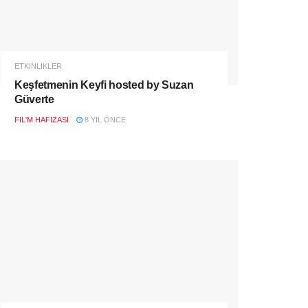
ETKINLIKLER
Keşfetmenin Keyfi hosted by Suzan
Güverte
FIL'M HAFIZASI
8 YIL ÖNCE