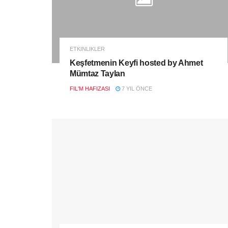
ETKINLIKLER
Keşfetmenin Keyfi hosted by Ahmet
Mümtaz Taylan
FIL'M HAFIZASI
7 YIL ÖNCE