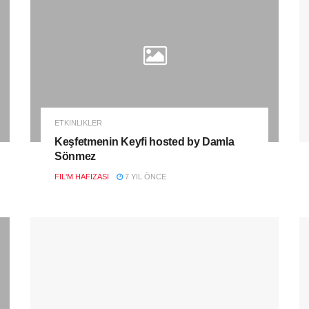
ETKINLIKLER
Keşfetmenin Keyfi hosted by Damla
Sönmez
FIL'M HAFIZASI
7 YIL ÖNCE