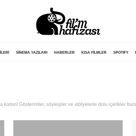
İLERİ
SİNEMA YAZILARI
HABERLER
KISA FİLMLER
SPOTIFY
 katılın! Gösterimler, söyleşiler ve atölyelerle dolu içerikler bur