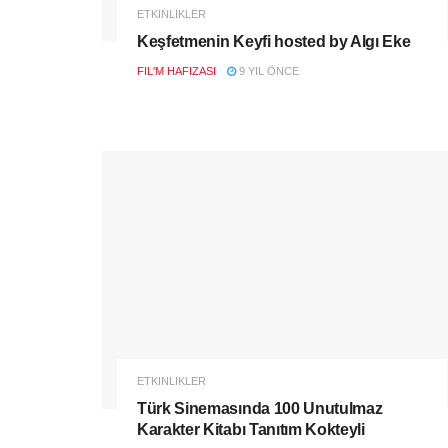
ETKINLIKLER
Keşfetmenin Keyfi hosted by Algı Eke
FIL'M HAFIZASI
9 YIL ÖNCE
ETKINLIKLER
Türk Sinemasında 100 Unutulmaz
Karakter Kitabı Tanıtım Kokteyli