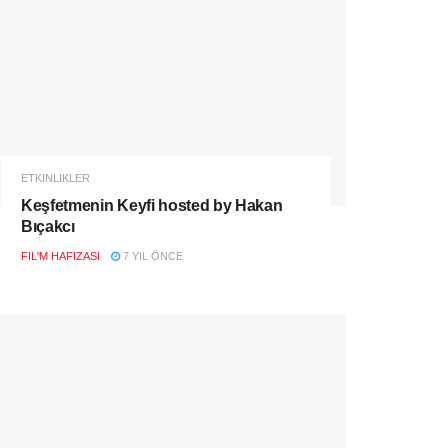
ETKINLIKLER
Keşfetmenin Keyfi hosted by Hakan
Bıçakcı
FIL'M HAFIZASI
7 YIL ÖNCE