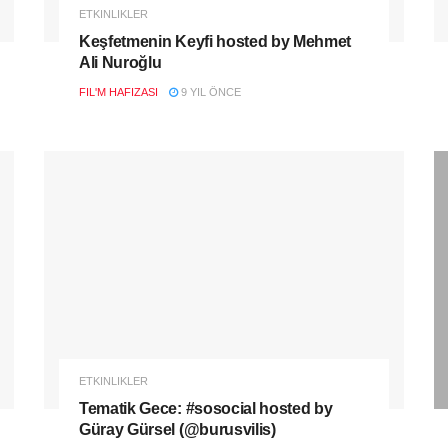
ETKINLIKLER
Keşfetmenin Keyfi hosted by Mehmet
Ali Nuroğlu
FIL'M HAFIZASI
9 YIL ÖNCE
ETKINLIKLER
Tematik Gece: #sosocial hosted by
Güray Gürsel (@burusvilis)