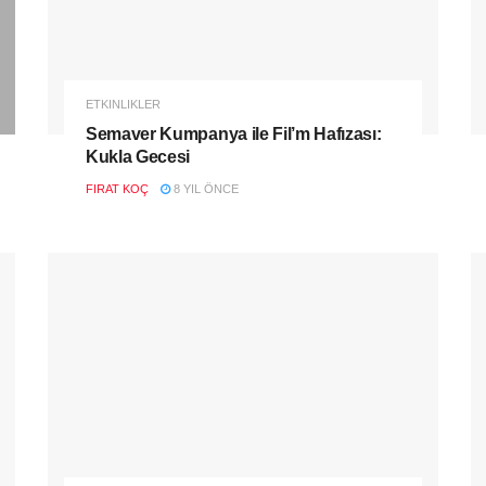
ETKINLIKLER
Semaver Kumpanya ile Fil’m Hafızası:
Kukla Gecesi
FIRAT KOÇ
8 YIL ÖNCE