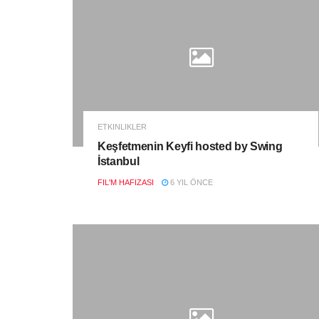
ETKINLIKLER
Keşfetmenin Keyfi hosted by Swing
İstanbul
FIL'M HAFIZASI
6 YIL ÖNCE