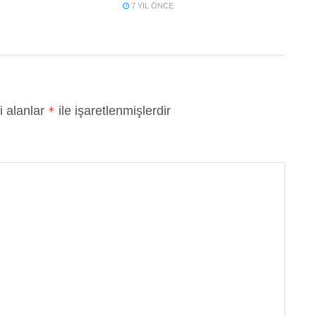
7 YIL ÖNCE
i alanlar
ile işaretlenmişlerdir
*