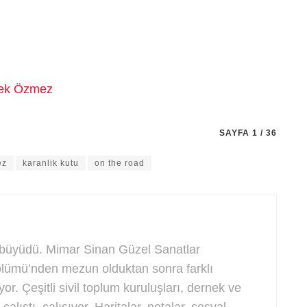
SAYFA 1 / 36
ez
karanlik kutu
on the road
 büyüdü. Mimar Sinan Güzel Sanatlar
Bölümü’nden mezun olduktan sonra farklı
ıyor. Çeşitli sivil toplum kuruluşları, dernek ve
çalıştı, çalışıyor. Haritalar, notalar, sosyal