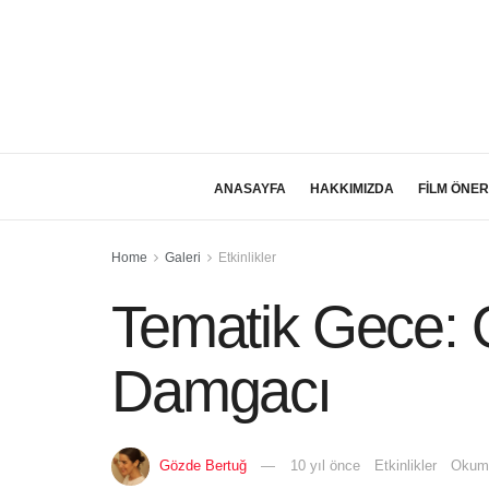
ANASAYFA
HAKKIMIZDA
FİLM ÖNER
Home
Galeri
Etkinlikler
Tematik Gece: 
Damgacı
Gözde Bertuğ
10 yıl önce
Etkinlikler
Okuma