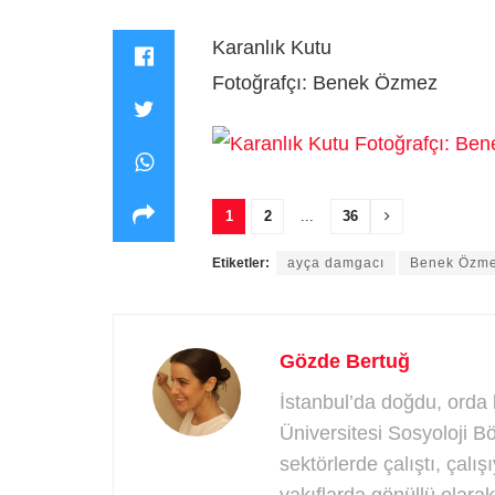
Karanlık Kutu
Fotoğrafçı: Benek Özmez
1
2
...
36
Etiketler:
ayça damgacı
Benek Özm
Gözde Bertuğ
İstanbul’da doğdu, orda
Üniversitesi Sosyoloji 
sektörlerde çalıştı, çalış
vakıflarda gönüllü olarak 