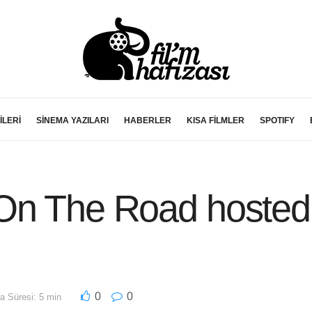
İLERİ
SİNEMA YAZILARI
HABERLER
KISA FİLMLER
SPOTIFY
On The Road hosted
0
0
 Süresi: 5 min