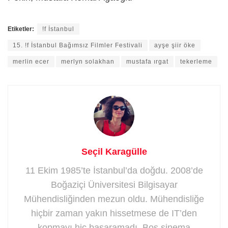
Etiketler:
!f İstanbul
15. !f İstanbul Bağımsız Filmler Festivali
ayşe şiir öke
merlin ecer
merlyn solakhan
mustafa ırgat
tekerleme
Seçil Karagülle
11 Ekim 1985’te İstanbul’da doğdu. 2008’de
Boğaziçi Üniversitesi Bilgisayar
Mühendisliğinden mezun oldu. Mühendisliğe
hiçbir zaman yakın hissetmese de IT’den
kopmayı hiç başaramadı. Boş sinema