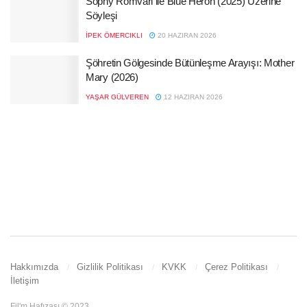
Sophy Romvari ile Blue Heron (2025) Üzerine
Söyleşi
İPEK ÖMERCIKLI
20 HAZIRAN 2026
Şöhretin Gölgesinde Bütünleşme Arayışı: Mother
Mary (2026)
YAŞAR GÜLVEREN
12 HAZIRAN 2026
Hakkımızda
Gizlilik Politikası
KVKK
Çerez Politikası
İletişim
Fil'm Hafızası © 2023