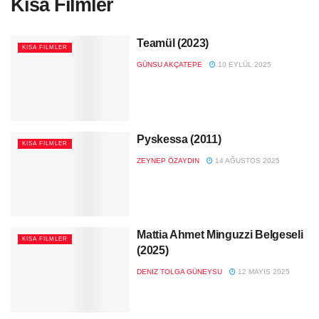
Kısa Filmler
Teamül (2023)
KISA FILMLER
GÜNSU AKÇATEPE
10 EYLÜL 2025
Pyskessa (2011)
KISA FILMLER
ZEYNEP ÖZAYDIN
14 AĞUSTOS 2025
Mattia Ahmet Minguzzi Belgeseli
KISA FILMLER
(2025)
DENIZ TOLGA GÜNEYSU
12 MAYIS 2025