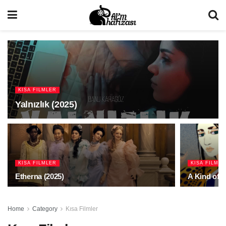
KISA FILMLER
Yalnızlık (2025)
KISA FILMLER
KISA FILML
Etherna (2025)
A Kind of 
Home
Category
Kısa Filmler