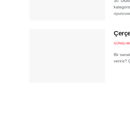
30. Ulus
kategori
oyuncusu
Çerçe
GÜNSU AK
Bir sana
veririz?