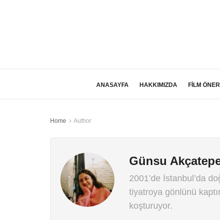
ANASAYFA
HAKKIMIZDA
FİLM ÖNER
Home
Author
Günsu Akçatep
2001’de İstanbul’da do
tiyatroya gönlünü kapt
koşturuyor.