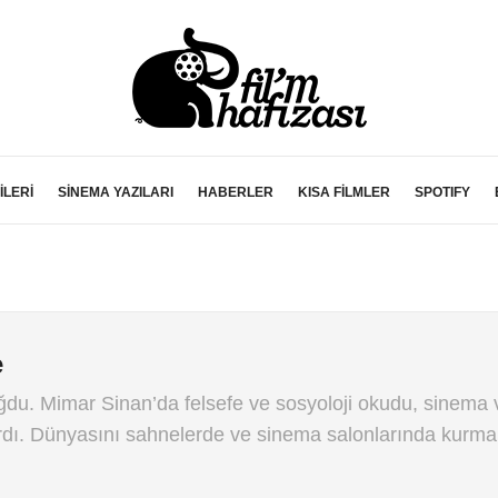
İLERİ
SİNEMA YAZILARI
HABERLER
KISA FİLMLER
SPOTIFY
e
ğdu. Mimar Sinan’da felsefe ve sosyoloji okudu, sinema 
ırdı. Dünyasını sahnelerde ve sinema salonlarında kurm