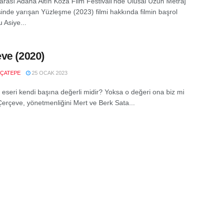
larası Adana Altın Koza Film Festivali’nde Ulusal Uzun Metraj
sinde yarışan Yüzleşme (2023) filmi hakkında filmin başrol
 Asiye...
ve (2020)
ÇATEPE
25 OCAK 2023
t eseri kendi başına değerli midir? Yoksa o değeri ona biz mi
 Çerçeve, yönetmenliğini Mert ve Berk Sata...