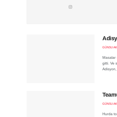
Adisy
GÜNSU AK
Masalar g
gitti. Ve
Adisyon,
Teamü
GÜNSU AK
Hurda to