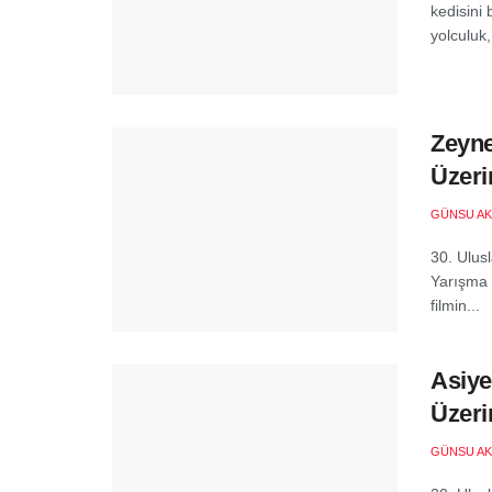
kedisini
yolculuk,.
Zeyne
Üzeri
GÜNSU AK
30. Ulusl
Yarışma S
filmin...
Asiye
Üzeri
GÜNSU AK