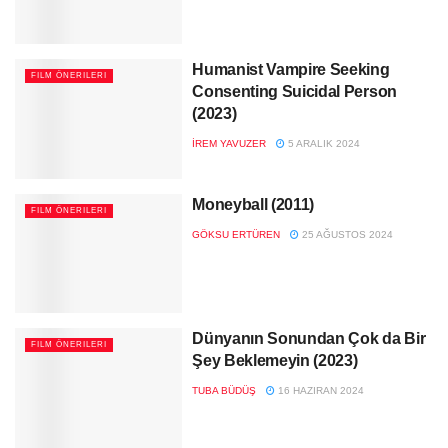
Humanist Vampire Seeking
FILM ÖNERILERI
Consenting Suicidal Person
(2023)
İREM YAVUZER
5 ARALIK 2024
Moneyball (2011)
FILM ÖNERILERI
GÖKSU ERTÜREN
25 AĞUSTOS 2024
Dünyanın Sonundan Çok da Bir
FILM ÖNERILERI
Şey Beklemeyin (2023)
TUBA BÜDÜŞ
16 HAZIRAN 2024