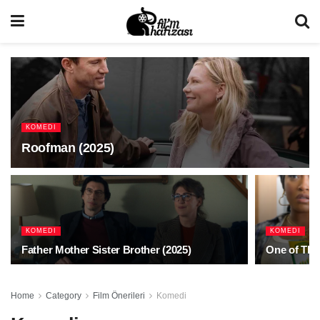
KOMEDI
Roofman (2025)
KOMEDI
KOMEDI
Father Mother Sister Brother (2025)
One of The
Home
Category
Film Önerileri
Komedi