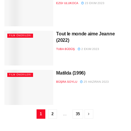
EZGI ULUKOCA
23 EKIM 2023
Tout le monde aime Jeanne
FILM ÖNERILERI
(2022)
TUBA BÜDÜŞ
2 EKIM 2023
Matilda (1996)
FILM ÖNERILERI
BÜŞRA SOYLU
25 HAZIRAN 2023
1
2
…
35