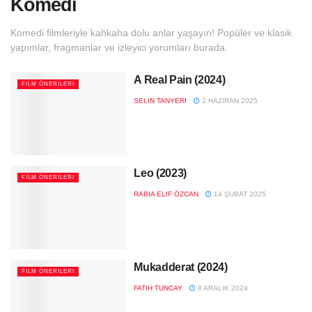
Komedi
Komedi filmleriyle kahkaha dolu anlar yaşayın! Popüler ve klasik
yapımlar, fragmanlar ve izleyici yorumları burada.
A Real Pain (2024)
FILM ÖNERILERI
SELIN TANYERI
2 HAZIRAN 2025
Leo (2023)
FILM ÖNERILERI
RABIA ELIF ÖZCAN
14 ŞUBAT 2025
Mukadderat (2024)
FILM ÖNERILERI
FATIH TUNCAY
8 ARALIK 2024