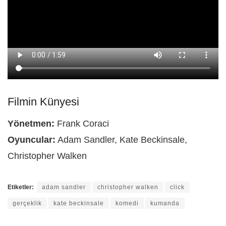
Filmin Künyesi
Yönetmen:
Frank Coraci
Oyuncular:
Adam Sandler, Kate Beckinsale,
Christopher Walken
Etiketler:
adam sandler
christopher walken
click
gerçeklik
kate beckinsale
komedi
kumanda