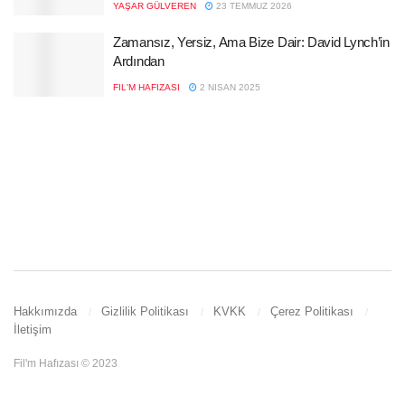
YAŞAR GÜLVEREN
23 TEMMUZ 2026
Zamansız, Yersiz, Ama Bize Dair: David Lynch’in
Ardından
FIL'M HAFIZASI
2 NISAN 2025
Hakkımızda
Gizlilik Politikası
KVKK
Çerez Politikası
İletişim
Fil'm Hafızası © 2023