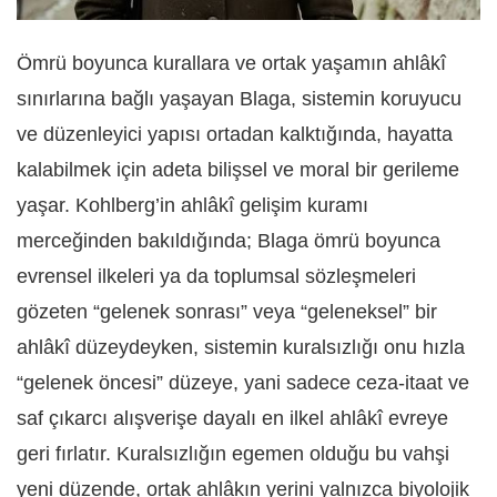
Ömrü boyunca kurallara ve ortak yaşamın ahlâkî
sınırlarına bağlı yaşayan Blaga, sistemin koruyucu
ve düzenleyici yapısı ortadan kalktığında, hayatta
kalabilmek için adeta bilişsel ve moral bir gerileme
yaşar. Kohlberg’in ahlâkî gelişim kuramı
merceğinden bakıldığında; Blaga ömrü boyunca
evrensel ilkeleri ya da toplumsal sözleşmeleri
gözeten “gelenek sonrası” veya “geleneksel” bir
ahlâkî düzeydeyken, sistemin kuralsızlığı onu hızla
“gelenek öncesi” düzeye, yani sadece ceza-itaat ve
saf çıkarcı alışverişe dayalı en ilkel ahlâkî evreye
geri fırlatır. Kuralsızlığın egemen olduğu bu vahşi
yeni düzende, ortak ahlâkın yerini yalnızca biyolojik