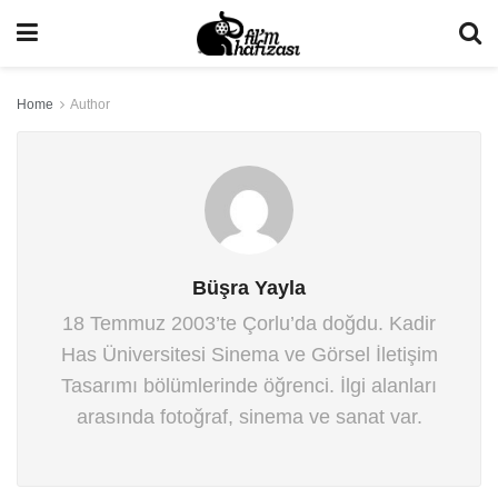
Home
Author
Büşra Yayla
18 Temmuz 2003’te Çorlu’da doğdu. Kadir
Has Üniversitesi Sinema ve Görsel İletişim
Tasarımı bölümlerinde öğrenci. İlgi alanları
arasında fotoğraf, sinema ve sanat var.