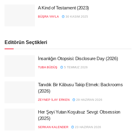
A Kind of Testament (2023)
BÜŞRA YAYLA
30 KASIM 2025
Editörün Seçtikleri
İnsanlığın Otopsisi: Disclosure Day (2026)
TUBA BÜDÜŞ
5 TEMMUZ 2026
Tanıdık Bir Kâbusu Takip Etmek: Backrooms
(2026)
ZEYNEP İLAY ERKEN
29 HAZIRAN 2026
Her Şeyi Yutan Koşulsuz Sevgi: Obsession
(2025)
SERKAN KALENDER
23 HAZIRAN 2026