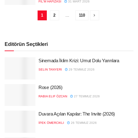
FIL'M HAFIZASI
31 MART 2026
1
2
…
110
Editörün Seçtikleri
Sinemada İklim Krizi: Umut Dolu Yarınlara
SELIN TANYERI
29 TEMMUZ 2026
Rose (2026)
RABIA ELIF ÖZCAN
27 TEMMUZ 2026
Duvara Açılan Kapılar: The Invite (2026)
İPEK ÖMERCIKLI
26 TEMMUZ 2026