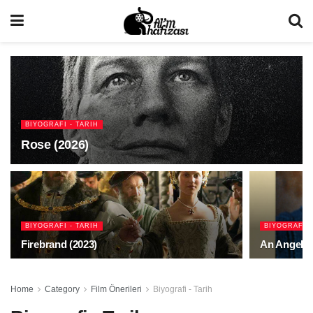
BIYOGRAFI - TARIH
Rose (2026)
BIYOGRAFI - TARIH
BIYOGRAFI -
Firebrand (2023)
An Angel at
Home
Category
Film Önerileri
Biyografi - Tarih