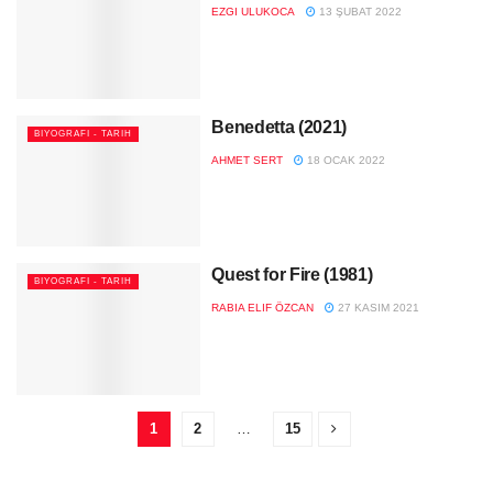
EZGI ULUKOCA
13 ŞUBAT 2022
Benedetta (2021)
BIYOGRAFI - TARIH
AHMET SERT
18 OCAK 2022
Quest for Fire (1981)
BIYOGRAFI - TARIH
RABIA ELIF ÖZCAN
27 KASIM 2021
1
2
…
15