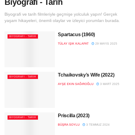
Biyografi - Tarih
Biyografi ve tarih filmleriyle geçmişe yolculuk yapın! Gerçek
yaşam hikayeleri, önemli olaylar ve izleyici yorumları burada.
Spartacus (1960)
BIYOGRAFI - TARIH
TÜLAY IŞIK KALAFAT
29 MAYIS 2025
Tchaikovsky’s Wife (2022)
BIYOGRAFI - TARIH
AYŞE EKIN SAĞIROĞLU
3 MART 2025
Priscilla (2023)
BIYOGRAFI - TARIH
BÜŞRA SOYLU
3 TEMMUZ 2024