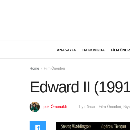
ANASAYFA
HAKKIMIZDA
FİLM ÖNER
Home
Film Önerileri
Edward II (1991
İpek Ömercikli
1 yıl önce
Film Önerileri
,
Biyo