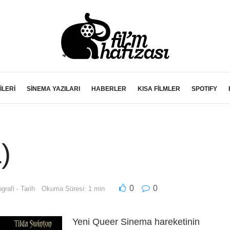
İLERİ
SİNEMA YAZILARI
HABERLER
KISA FİLMLER
SPOTIFY
)
0
0
grafi - Tarih
Okuma Süresi: 1 min
Yeni Queer Sinema hareketinin