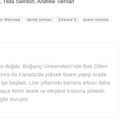
 Tilda Swinton, Andrew Tiernan
er Marlowe
derek jarman
Edward II
queer sinema
a doğdu. Boğaziçi Üniversitesi’nde Batı Dilleri
sonra da Kanada'da yüksek lisans yapıp orada
 işe başladı. Lise yıllarında kamera arkası daha
aşça filmin teorik ve eleştirel kısmına yöneldi,
ibi duruyor.