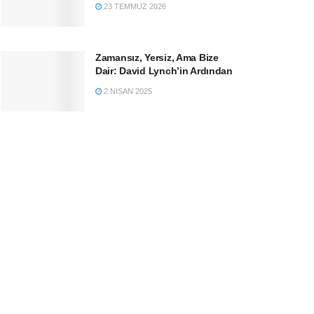
23 TEMMUZ 2026
Zamansız, Yersiz, Ama Bize
Dair: David Lynch’in Ardından
2 NISAN 2025