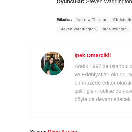
Oyuncular:
Steven Waddington,
Etiketler:
Andrew Tiernan
Christoph
Steven Waddington
tilda swinton
İpek Ömercikli
Aralık 1997’de İstanbul’d
ve Edebiyatları okudu, 
bir müzede editör olarak
çok ilgisini çekse de yav
böyle de devam edecek g
Yazarın
Diğer Yazıları