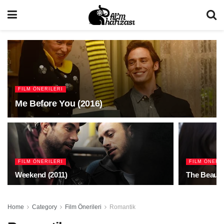
FILM ÖNERILERI
Me Before You (2016)
FILM ÖNERILERI
FILM ÖNERI
Weekend (2011)
The Beauty 
Home
Category
Film Önerileri
Romantik