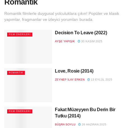
Romantik
Romantik filmlerle duygusal yolculuklara çıkın! Popüler ve klasik
yapımlar, fragmanlar ve izleyici yorumları burada.
Decision To Leave (2022)
FILM ÖNERILERI
AYŞE YAPIŞIK
30 KASIM 2025
Love, Rosie (2014)
ROMANTIK
ZEYNEP İLAY ERKEN
13 EYLÜL 2025
Fakat Müzeyyen Bu Derin Bir
FILM ÖNERILERI
Tutku (2014)
BÜŞRA SOYLU
26 HAZIRAN 2025