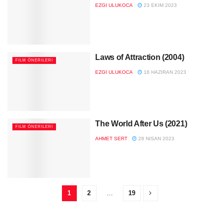
EZGI ULUKOCA
23 EKIM 2023
Laws of Attraction (2004)
FILM ÖNERILERI
EZGI ULUKOCA
16 HAZIRAN 2023
The World After Us (2021)
FILM ÖNERILERI
AHMET SERT
28 NISAN 2023
1
2
…
19