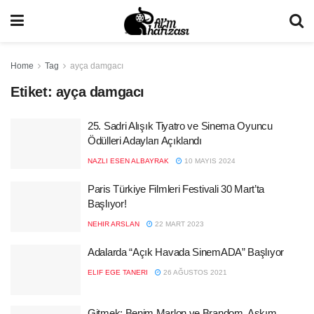
Home
Tag
ayça damgacı
Etiket:
ayça damgacı
25. Sadri Alışık Tiyatro ve Sinema Oyuncu
Ödülleri Adayları Açıklandı
NAZLI ESEN ALBAYRAK
10 MAYIS 2024
Paris Türkiye Filmleri Festivali 30 Mart’ta
Başlıyor!
NEHIR ARSLAN
22 MART 2023
Adalarda “Açık Havada SinemADA” Başlıyor
ELIF EGE TANERI
26 AĞUSTOS 2021
Gitmek: Benim Marlon ve Brandom, Aşkım,