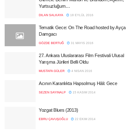
Yurtsuzluğum…
DILAN SALKAYA
18 EYLÜL 2016
Tematik Gece: On The Road hosted by Ayça
Damgacı
GÖZDE BERTUĞ
31 MAYIS 2016
27. Ankara Uluslararası Film Festivali Ulusal
Yarışma Jürileri Belli Oldu
MUSTAFA GÜLER
4 NISAN 2016
Acının Karanlıkta Hapsolmuş Hâli: Gece
SEZEN SAYINALP
15 KASIM 2014
Yozgat Blues (2013)
EBRU ÇAVUŞOĞLU
22 EKIM 2014