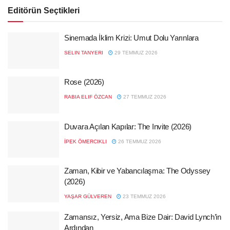
Editörün Seçtikleri
Sinemada İklim Krizi: Umut Dolu Yarınlara
SELIN TANYERI
29 TEMMUZ 2026
Rose (2026)
RABIA ELIF ÖZCAN
27 TEMMUZ 2026
Duvara Açılan Kapılar: The Invite (2026)
İPEK ÖMERCIKLI
26 TEMMUZ 2026
Zaman, Kibir ve Yabancılaşma: The Odyssey
(2026)
YAŞAR GÜLVEREN
23 TEMMUZ 2026
Zamansız, Yersiz, Ama Bize Dair: David Lynch’in
Ardından