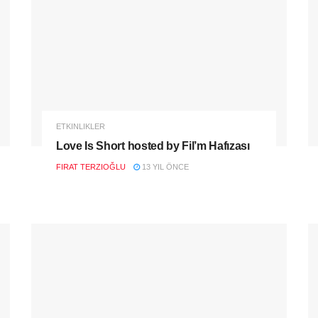
ETKINLIKLER
Love Is Short hosted by Fil’m Hafızası
FIRAT TERZIOĞLU
13 YIL ÖNCE