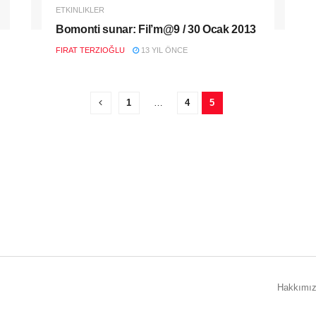
ETKINLIKLER
Bomonti sunar: Fil’m@9 / 30 Ocak 2013
FIRAT TERZIOĞLU
13 YIL ÖNCE
1
…
4
5
Hakkımı