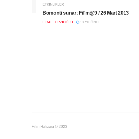
ETKINLIKLER
Bomonti sunar: Fil’m@9 / 26 Mart 2013
FIRAT TERZIOĞLU
13 YIL ÖNCE
Fil'm Hafızası © 2023