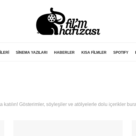
İLERİ
SİNEMA YAZILARI
HABERLER
KISA FİLMLER
SPOTIFY
 katılın! Gösterimler, söyleşiler ve atölyelerle dolu içerikler bur