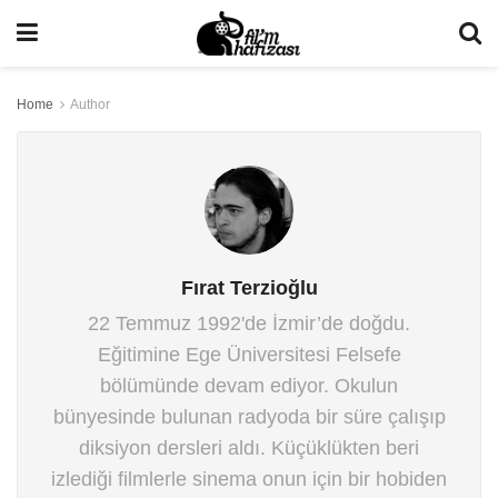
Home
Author
Fırat Terzioğlu
22 Temmuz 1992'de İzmir’de doğdu.
Eğitimine Ege Üniversitesi Felsefe
bölümünde devam ediyor. Okulun
bünyesinde bulunan radyoda bir süre çalışıp
diksiyon dersleri aldı. Küçüklükten beri
izlediği filmlerle sinema onun için bir hobiden