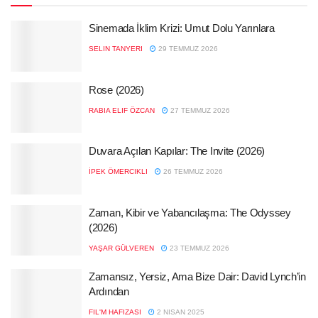
Sinemada İklim Krizi: Umut Dolu Yarınlara
SELIN TANYERI
29 TEMMUZ 2026
Rose (2026)
RABIA ELIF ÖZCAN
27 TEMMUZ 2026
Duvara Açılan Kapılar: The Invite (2026)
İPEK ÖMERCIKLI
26 TEMMUZ 2026
Zaman, Kibir ve Yabancılaşma: The Odyssey
(2026)
YAŞAR GÜLVEREN
23 TEMMUZ 2026
Zamansız, Yersiz, Ama Bize Dair: David Lynch’in
Ardından
FIL'M HAFIZASI
2 NISAN 2025