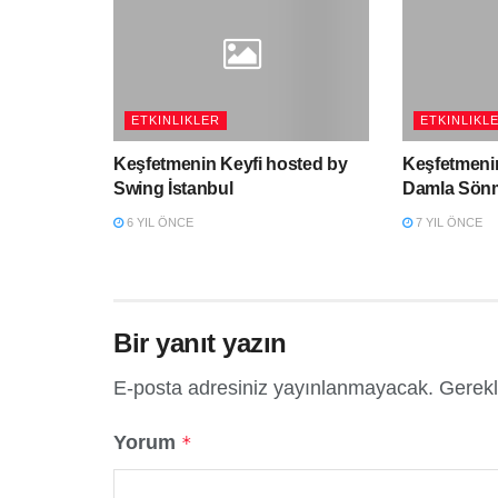
ETKINLIKLER
ETKINLIKL
Keşfetmenin Keyfi hosted by
Keşfetmenin
Swing İstanbul
Damla Sön
6 YIL ÖNCE
7 YIL ÖNCE
Bir yanıt yazın
E-posta adresiniz yayınlanmayacak.
Gerekl
Yorum
*