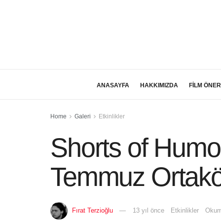
ANASAYFA
HAKKIMIZDA
FİLM ÖNER
Home
Galeri
Etkinlikler
Shorts of Humo
Temmuz Ortak
Fırat Terzioğlu
13 yıl önce
Etkinlikler
Okum