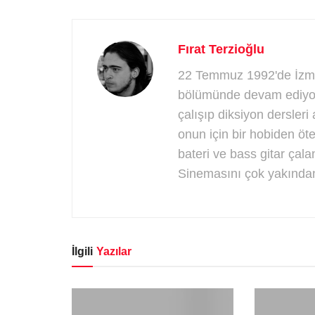
Fırat Terzioğlu
22 Temmuz 1992'de İzmir
bölümünde devam ediyor
çalışıp diksiyon dersleri 
onun için bir hobiden ö
bateri ve bass gitar çala
Sinemasını çok yakından
İlgili
Yazılar