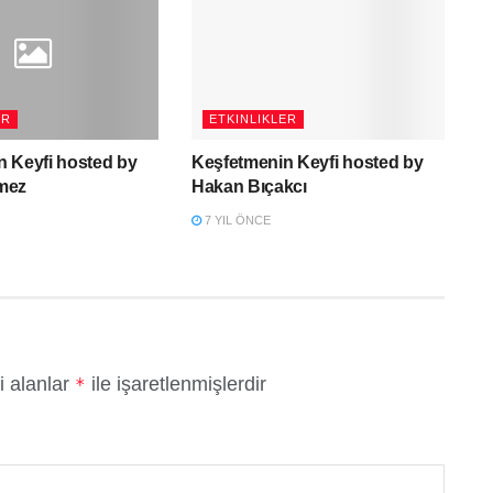
ER
ETKINLIKLER
 Keyfi hosted by
Keşfetmenin Keyfi hosted by
mez
Hakan Bıçakcı
7 YIL ÖNCE
i alanlar
ile işaretlenmişlerdir
*