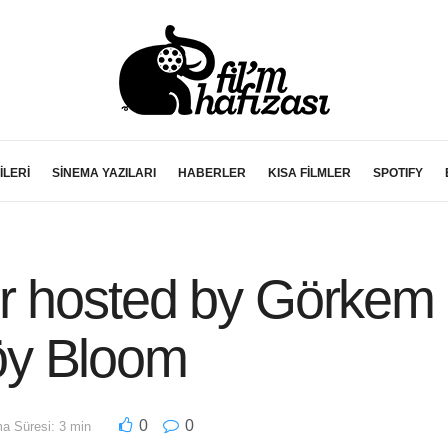
İLERİ
SİNEMA YAZILARI
HABERLER
KISA FİLMLER
SPOTIFY
r hosted by Görkem
öy Bloom
0
0
a Süresi: 3 min