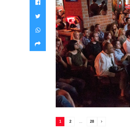
1
2
...
28