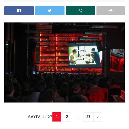
1
2
...
27
SAYFA 1 / 27