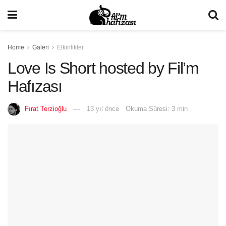
Home
Galeri
Etkinlikler
Love Is Short hosted by Fil’m
Hafızası
Fırat Terzioğlu
13 yıl önce
Okuma Süresi: 3 min