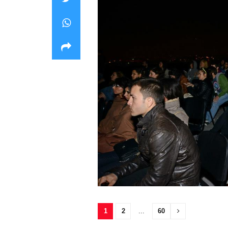
1
2
...
60