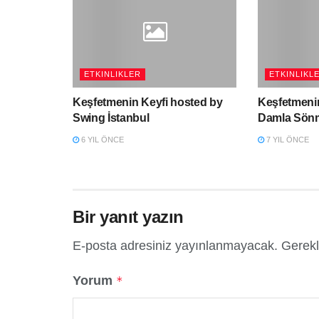
ETKINLIKLER
ETKINLIKL
Keşfetmenin Keyfi hosted by
Keşfetmenin
Swing İstanbul
Damla Sön
6 YIL ÖNCE
7 YIL ÖNCE
Bir yanıt yazın
E-posta adresiniz yayınlanmayacak.
Gerekl
Yorum
*