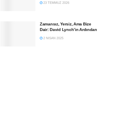
23 TEMMUZ 2026
Zamansız, Yersiz, Ama Bize
Dair: David Lynch’in Ardından
2 NISAN 2025