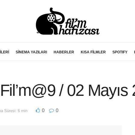
İLERİ
SİNEMA YAZILARI
HABERLER
KISA FİLMLER
SPOTIFY
 Fil’m@9 / 02 Mayıs
0
0
a Süresi: 6 min