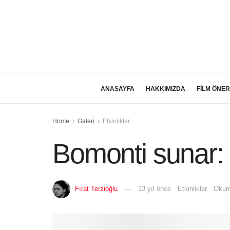
ANASAYFA
HAKKIMIZDA
FİLM ÖNER
Home
Galeri
Etkinlikler
Bomonti sunar:
Fırat Terzioğlu
13 yıl önce
Etkinlikler
Okum