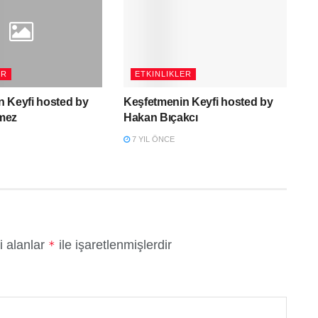
ER
ETKINLIKLER
 Keyfi hosted by
Keşfetmenin Keyfi hosted by
mez
Hakan Bıçakcı
7 YIL ÖNCE
i alanlar
ile işaretlenmişlerdir
*