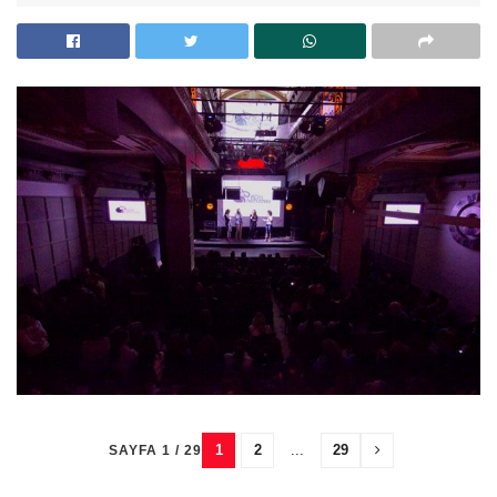
1
2
...
29
SAYFA 1 / 29