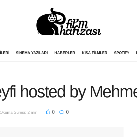
İLERİ
SİNEMA YAZILARI
HABERLER
KISA FİLMLER
SPOTIFY
yfi hosted by Mehmet
0
0
Okuma Süresi: 2 min