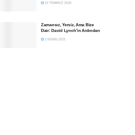
23 TEMMUZ 2026
Zamansız, Yersiz, Ama Bize
Dair: David Lynch’in Ardından
2 NISAN 2025