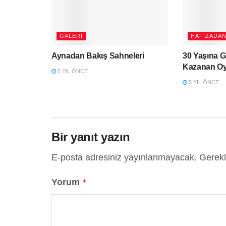
GALERI
HAFIZADAN
Aynadan Bakış Sahneleri
30 Yaşına 
Kazanan Oy
5 YIL ÖNCE
5 YIL ÖNCE
Bir yanıt yazın
E-posta adresiniz yayınlanmayacak.
Gerekl
Yorum
*