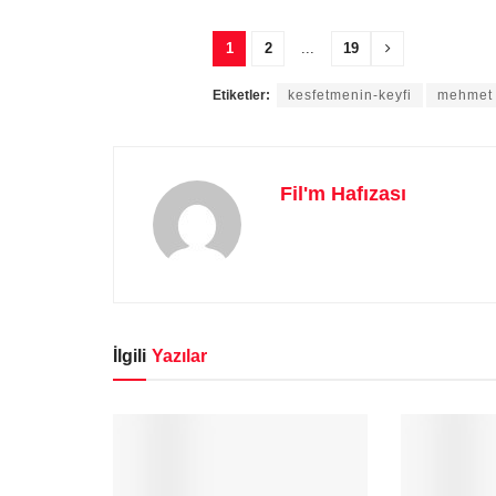
1
2
...
19
Etiketler:
kesfetmenin-keyfi
mehmet 
Fil'm Hafızası
İlgili
Yazılar