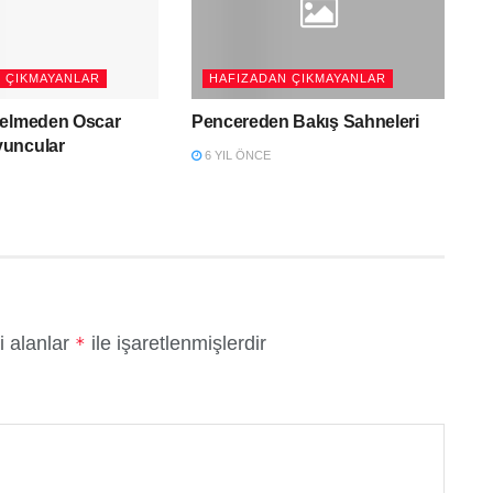
 ÇIKMAYANLAR
HAFIZADAN ÇIKMAYANLAR
Gelmeden Oscar
Pencereden Bakış Sahneleri
uncular
6 YIL ÖNCE
i alanlar
ile işaretlenmişlerdir
*