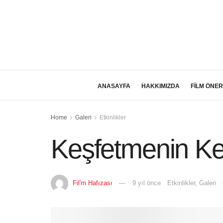
ANASAYFA
HAKKIMIZDA
FİLM ÖNER
Home
Galeri
Etkinlikler
Keşfetmenin Ke
Fil'm Hafızası
9 yıl önce
Etkinlikler
,
Galeri