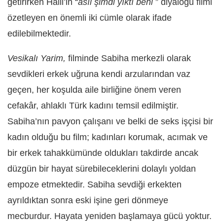
getirirken Halil’in “
asıl şimdi yıktı beni
” diyaloğu filmi
özetleyen en önemli iki cümle olarak ifade
edilebilmektedir.
Vesikalı Yarim,
filminde Sabiha merkezli olarak
sevdikleri erkek uğruna kendi arzularından vaz
geçen, her koşulda aile birliğine önem veren
cefakâr, ahlaklı Türk kadını temsil edilmiştir.
Sabiha’nın pavyon çalışanı ve belki de seks işçisi bir
kadın olduğu bu film; kadınları korumak, acımak ve
bir erkek tahakkümünde oldukları takdirde ancak
düzgün bir hayat sürebileceklerini dolaylı yoldan
empoze etmektedir. Sabiha sevdiği erkekten
ayrıldıktan sonra eski işine geri dönmeye
mecburdur. Hayata yeniden başlamaya gücü yoktur.