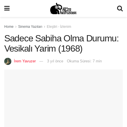
Home
Sinema Yazıları
Eleştiri - İzlenim
Sadece Sabiha Olma Durumu:
Vesikalı Yarim (1968)
İrem Yavuzer
3 yıl önce
Okuma Süresi: 7 min