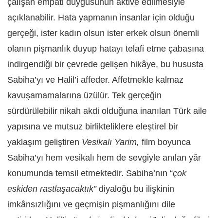
çalışan empati duygusunun aktive edilmesiyle
açıklanabilir. Hata yapmanın insanlar için olduğu
gerçeği, ister kadın olsun ister erkek olsun önemli
olanın pişmanlık duyup hatayı telafi etme çabasına
indirgendiği bir çevrede gelişen hikâye, bu hususta
Sabiha’yı ve Halil’i affeder. Affetmekle kalmaz
kavuşamamalarına üzülür. Tek gerçeğin
sürdürülebilir nikah akdi olduğuna inanılan Türk aile
yapısına ve mutsuz birlikteliklere eleştirel bir
yaklaşım geliştiren
Vesikalı Yarim,
film boyunca
Sabiha’yı hem vesikalı hem de sevgiyle anılan yâr
konumunda temsil etmektedir. Sabiha’nın “
çok
eskiden rastlaşacaktık”
diyaloğu bu ilişkinin
imkânsızlığını ve geçmişin pişmanlığını dile