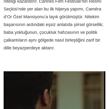
niteliği kazandırır. Cannes Film Festivali’nin Resmî
Seçkisi’nde yer alan bu ilk Nijerya yapımı, Caméra
d’Or Özel Mansiyonu’a layık görülmüştür. Nitekim
başarısının ardındaki eşsiz anlatıda şiirsel görsellik;
baba yokluğunun, çocukluk hafızasının ve politik
çalkantıların aynı gölgede nasıl birleştiğini zarif bir
dille beyazperdeye aktarır.