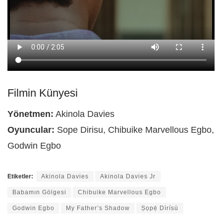
Filmin Künyesi
Yönetmen:
Akinola Davies
Oyuncular:
Sope Dirisu, Chibuike Marvellous Egbo,
Godwin Egbo
Etiketler:
Akinola Davies
Akinola Davies Jr
Babamın Gölgesi
Chibuike Marvellous Egbo
Godwin Egbo
My Father’s Shadow
Ṣọpẹ́ Dìrísù