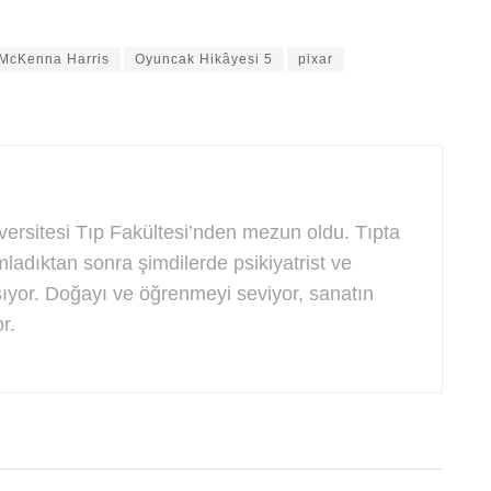
McKenna Harris
Oyuncak Hikâyesi 5
pixar
ersitesi Tıp Fakültesi’nden mezun oldu. Tıpta
ladıktan sonra şimdilerde psikiyatrist ve
ışıyor. Doğayı ve öğrenmeyi seviyor, sanatın
r.