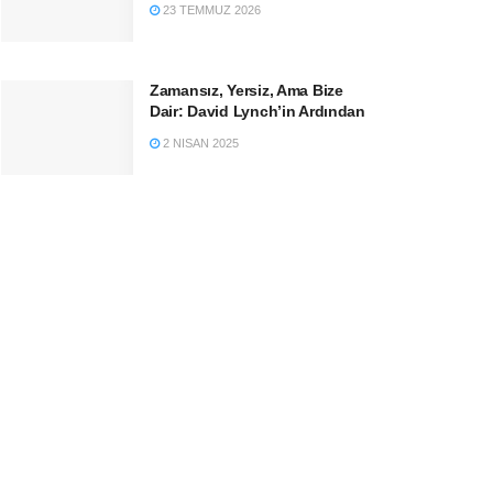
23 TEMMUZ 2026
Zamansız, Yersiz, Ama Bize
Dair: David Lynch’in Ardından
2 NISAN 2025