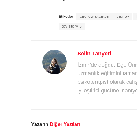
Etiketler:
andrew stanton
disney
toy story 5
Selin Tanyeri
İzmir’de doğdu. Ege Üniv
uzmanlık eğitimini tamam
psikoterapist olarak çal
iyileştirici gücüne inanıyo
Yazarın
Diğer Yazıları