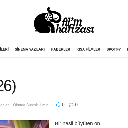
İLERİ
SİNEMA YAZILARI
HABERLER
KISA FİLMLER
SPOTIFY
26)
0
0
rileri
Okuma Süresi: 1 min
Bir nesli büyüten on