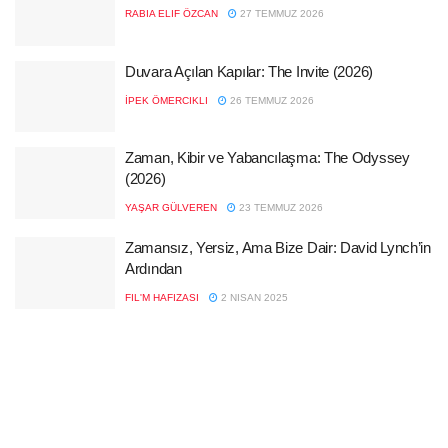
RABIA ELIF ÖZCAN
27 TEMMUZ 2026
Duvara Açılan Kapılar: The Invite (2026)
İPEK ÖMERCIKLI
26 TEMMUZ 2026
Zaman, Kibir ve Yabancılaşma: The Odyssey
(2026)
YAŞAR GÜLVEREN
23 TEMMUZ 2026
Zamansız, Yersiz, Ama Bize Dair: David Lynch’in
Ardından
FIL'M HAFIZASI
2 NISAN 2025