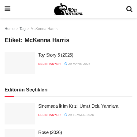
Home
Tag
McKenna Harris
Etiket:
McKenna Harris
Toy Story 5 (2026)
SELIN TANYERI
29 MAYIS 2026
Editörün Seçtikleri
Sinemada İklim Krizi: Umut Dolu Yarınlara
SELIN TANYERI
29 TEMMUZ 2026
Rose (2026)