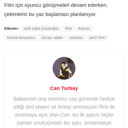
Film için oyuncu görüşmeleri devam ederken,
çekimlerin bu yaz başlaması planlanıyor.
Etiketler:
cem yiğit üzümoğlu
film
Kazım
Kazım Koyuncu
özcan alper
sinema
yerli film
Can Turbay
Babasının ona sekizinci yaş gününde hediye
ettiği dvd player ve birkaç animasyon filmi ile
sinemaya aşık olan Can, bu ilk aşkını hiçbir
zaman unut(a)madı! Bu aşkı; üniversiteye