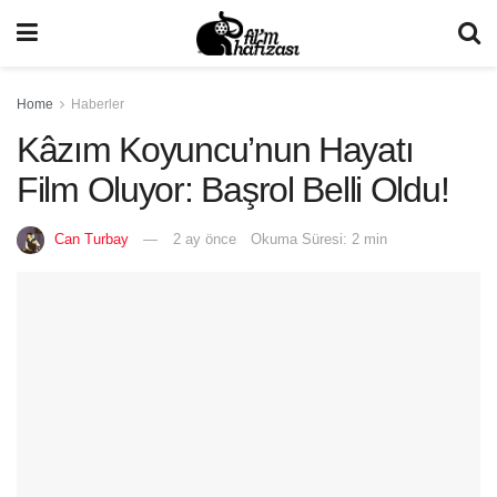
Home
Haberler
Kâzım Koyuncu’nun Hayatı
Film Oluyor: Başrol Belli Oldu!
Can Turbay
2 ay önce
Okuma Süresi: 2 min