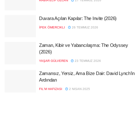
RABIA ELIF ÖZCAN
27 TEMMUZ 2026
Duvara Açılan Kapılar: The Invite (2026)
İPEK ÖMERCIKLI
26 TEMMUZ 2026
Zaman, Kibir ve Yabancılaşma: The Odyssey
(2026)
YAŞAR GÜLVEREN
23 TEMMUZ 2026
Zamansız, Yersiz, Ama Bize Dair: David Lynch’in
Ardından
FIL'M HAFIZASI
2 NISAN 2025