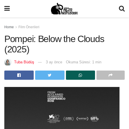
Home
Film Önerileri
Pompei: Below the Clouds
(2025)
Tuba Büdüş
3 ay önce
Okuma Süresi: 1 min