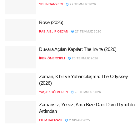
SELIN TANYERI
29 TEMMUZ 2026
Rose (2026)
RABIA ELIF ÖZCAN
27 TEMMUZ 2026
Duvara Açılan Kapılar: The Invite (2026)
İPEK ÖMERCIKLI
26 TEMMUZ 2026
Zaman, Kibir ve Yabancılaşma: The Odyssey
(2026)
YAŞAR GÜLVEREN
23 TEMMUZ 2026
Zamansız, Yersiz, Ama Bize Dair: David Lynch’in
Ardından
FIL'M HAFIZASI
2 NISAN 2025