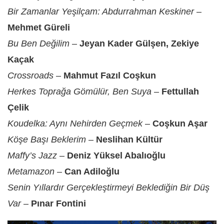
Bir Zamanlar Yeşilçam: Abdurrahman Keskiner
–
Mehmet Güreli
Bu Ben Değilim
–
Jeyan Kader Gülşen, Zekiye
Kaçak
Crossroads
–
Mahmut Fazıl Coşkun
Herkes Toprağa Gömülür, Ben Suya
–
Fettullah
Çelik
Koudelka: Aynı Nehirden Geçmek
–
Coşkun Aşar
Köşe Başı Beklerim
–
Neslihan Kültür
Maffy’s Jazz
–
Deniz Yüksel Abalıoğlu
Metamazon
–
Can Adiloğlu
Senin Yıllardır Gerçekleştirmeyi Beklediğin Bir Düş
Var
–
Pınar Fontini