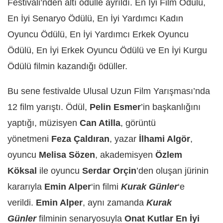
Festivali’nden altı ödülle ayrıldı. En İyi Film Ödülü,
En İyi Senaryo Ödülü, En İyi Yardımcı Kadın
Oyuncu Ödülü, En İyi Yardımcı Erkek Oyuncu
Ödülü, En İyi Erkek Oyuncu Ödülü ve En İyi Kurgu
Ödülü filmin kazandığı ödüller.
Bu sene festivalde Ulusal Uzun Film Yarışması’nda
12 film yarıştı. Ödül,
P
elin Esmer
’in başkanlığını
yaptığı, müzisyen
Can Atilla
, görüntü
yönetmeni
Feza Çaldıran
, yazar
İlhami Algör
,
oyuncu
Melisa Sözen
, akademisyen
Özlem
Köksal
ile oyuncu
Serdar Orçin
’den oluşan jürinin
kararıyla
Emin Alper
‘in filmi
Kurak Günler
‘e
verildi.
Emin Alper
, aynı zamanda
Kurak
Günler
filminin senaryosuyla
Onat Kutlar En İyi