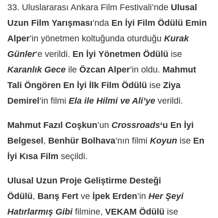
33. Uluslararası Ankara Film Festivali’nde
Ulusal
Uzun Film Yarışması
’nda
En İyi Film Ödülü
Emin
Alper
’in yönetmen koltuğunda oturduğu
Kurak
Günler
‘e verildi.
En İyi Yönetmen Ödülü
ise
Karanlık Gece
ile
Özcan Alper
’in oldu.
Mahmut
Tali Öngören
En İyi İlk Film Ödülü
ise
Ziya
Demirel
’in filmi
Ela ile Hilmi ve Ali’ye
verildi.
Mahmut Fazıl Coşkun
’un
Crossroads
‘u En İyi
Belgesel
,
Benhür Bolhava
’nın filmi
Koyun
ise
En
İyi Kısa Film
seçildi.
Ulusal Uzun Proje Geliştirme Desteği
Ödülü
,
Barış Fert
ve
İpek Erden
’in
Her Şeyi
Hatırlarmış Gibi
filmine,
VEKAM Ödülü
ise