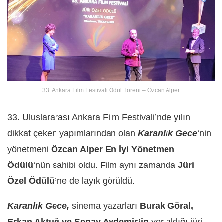
33. Ankara Film Festivali Ödül Töreni – Özcan Alper
33. Uluslararası Ankara Film Festivali’nde yılın
dikkat çeken yapımlarından olan
Karanlık Gece
‘nin
yönetmeni
Özcan Alper
En İyi Yönetmen
Ödülü
‘nün sahibi oldu. Film aynı zamanda
Jüri
Özel Ödülü’
ne de layık görüldü.
Karanlık Gece,
sinema yazarları
Burak Göral
,
Erkan Aktuğ
ve
Şenay Aydemir’in
yer aldığı jüri