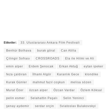
Etiketler:
33. Uluslararası Ankara Film Festivali
Benhür Bolhava
burak göral
Can Atilla
Çilingir Sofrası
CROSSROADS
Ela ile Hilmi ve Ali
emin alper
Erdem Şenocak
Erkan Aktuğ
eytan ipeker
feza çaldıran
İlhami Algör
Karanlık Gece
klondike
Kurak Günler
mahmut fazıl coşkun
melisa sözen
Murat Özer
özcan alper
Özcan Vardar
Özlem Köksal
pelin esmer
Selahattin Paşalı
Selin Yeninci
şenay aydemir
serdar orçin
Sviatoslav Bulakovskyi