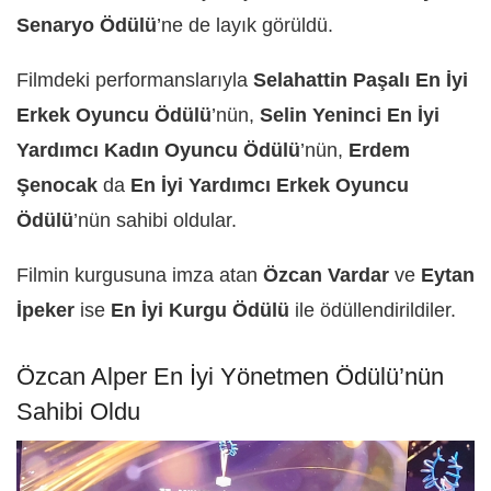
Senaryo Ödülü
’ne de layık görüldü.
Filmdeki performanslarıyla
Selahattin Paşalı
En İyi
Erkek Oyuncu Ödülü
’nün,
Selin Yeninci En İyi
Yardımcı Kadın Oyuncu Ödülü
’nün,
Erdem
Şenocak
da
En İyi Yardımcı Erkek Oyuncu
Ödülü
’nün sahibi oldular.
Filmin kurgusuna imza atan
Özcan Vardar
ve
Eytan
İpeker
ise
En İyi Kurgu Ödülü
ile ödüllendirildiler.
Özcan Alper En İyi Yönetmen Ödülü’nün
Sahibi Oldu