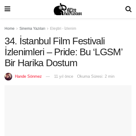
Home
Sinema Yazıları
Eleştiri - İzlenim
34. İstanbul Film Festivali
İzlenimleri – Pride: Bu ‘LGSM’
Bir Harika Dostum
Hande Sönmez
11 yıl önce
Okuma Süresi: 2 min