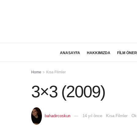
ANASAYFA
HAKKIMIZDA
FİLM ÖNER
Home
Kısa Filmler
3×3 (2009)
bahadircoskun
14 yıl önce
Kısa Filmler
Ok