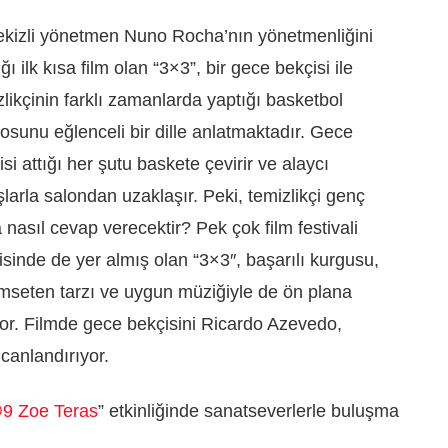
ekizli yönetmen Nuno Rocha’nın yönetmenliğini
ğı ilk kısa film olan “3×3”, bir gece bekçisi ile
zlikçinin farklı zamanlarda yaptığı basketbol
losunu eğlenceli bir dille anlatmaktadır. Gece
si attığı her şutu baskete çevirir ve alaycı
şlarla salondan uzaklaşır. Peki, temizlikçi genç
 nasıl cevap verecektir? Pek çok film festivali
isinde de yer almış olan “3×3″, başarılı kurgusu,
mseten tarzı ve uygun müziğiyle de ön plana
yor. Filmde gece bekçisini Ricardo Azevedo,
 canlandırıyor.
@9 Zoe Teras
” etkinliğinde sanatseverlerle buluşma