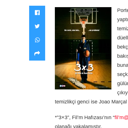
Port
yaptı
temi
düel
bekçi
bakı
buna
seçk
gülü
çıkı
temizlikçi genci ise Joao Marçal
*”3×3”, Fil’m Hafızası’nın “
fil’m
olanağı yakalamıştır.