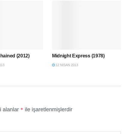
hained (2012)
Midnight Express (1978)
013
12 NISAN 2013
i alanlar
ile işaretlenmişlerdir
*