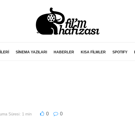
İLERİ
SİNEMA YAZILARI
HABERLER
KISA FİLMLER
SPOTIFY
0
0
uma Süresi: 1 min