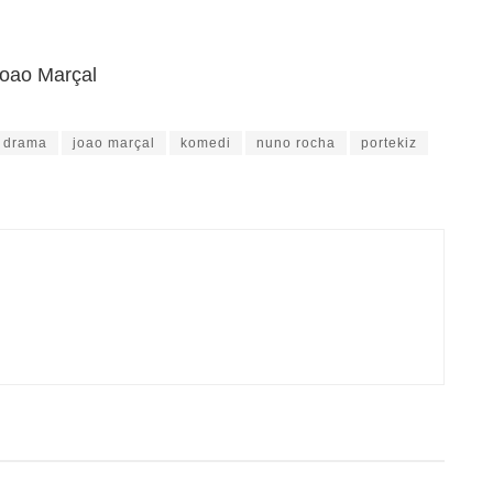
oao Marçal
drama
joao marçal
komedi
nuno rocha
portekiz