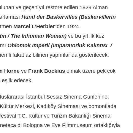
ulunan ve geçen yıl restore edilen 1929 Alman
arlaması
Hund der Baskervilles (Baskervillerin
netmen
Marcel L’Herbier’
den 1924
dın / The Inhuman Woman)
ve bu yıl ilk kez
ımı
Oblomok Imperii (İmparatorluk Kalıntısı /
nemli fakat az bilinen yapımlar da gösterilecek.
n Horne
ve
Frank Bockius
olmak üzere pek çok
 eşlik edecek.
uslararası İstanbul Sessiz Sinema Günleri’ne;
Kültür Merkezi, Kadıköy Sineması ve bomontiada
 festival T.C. Kültür ve Turizm Bakanlığı Sinema
ineteca di Bologna ve Eye Filmmuseum ortaklığıyla