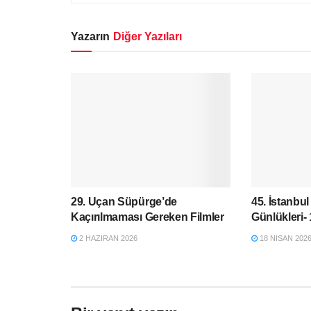
Yazarın
Diğer Yazıları
29. Uçan Süpürge’de
45. İstanbul
Kaçırılmaması Gereken Filmler
Günlükleri-
2 HAZIRAN 2026
18 NISAN 202