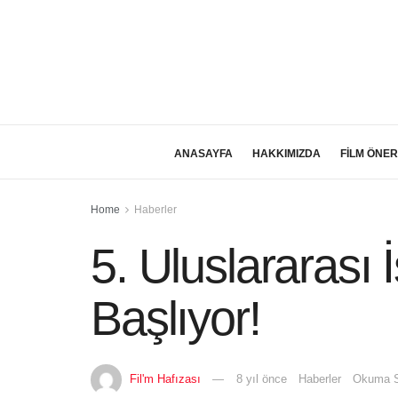
ANASAYFA
HAKKIMIZDA
FİLM ÖNER
Home
Haberler
5. Uluslararası
Başlıyor!
Fil'm Hafızası
8 yıl önce
Haberler
Okuma S