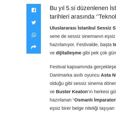
Bu yıl 5.si düzenlenen İ
tarihleri arasında ‘’Tekn
Uluslararası İstanbul Sessiz 
sene de sessiz sinemanın eşsiz
hazırlanıyor. Festivalde, başta
t
ve
dijitalleşme
gibi pek çok gün
Festival kapsamında gerçekleşe
Danimarka asıllı oyuncu
Asta
N
olduğu gibi sessiz sinema döne
ve
Buster Keaton
’ın herkesi gü
hazırlanan “
Osmanlı İmparator
eşsiz birer belge niteliği taşıya