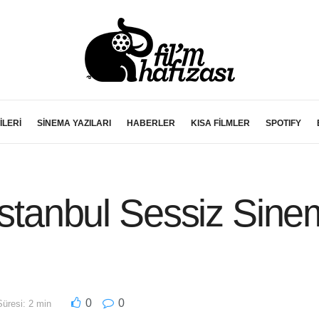
İLERİ
SİNEMA YAZILARI
HABERLER
KISA FİLMLER
SPOTIFY
 İstanbul Sessiz Sine
0
0
üresi: 2 min