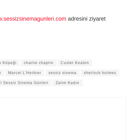
.sessizsinemagunleri.com
adresini ziyaret
in Köpeği
charlie chaplin
Custer Keaton
ı
Marcel L'Herbier
sessiz sinema
sherlock holmes
ul Sessiz Sinema Günleri
Zalim Kadın