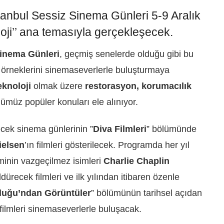
stanbul Sessiz Sinema Günleri 5-9 Aralık
oloji’’ ana temasıyla gerçekleşecek.
Sinema Günleri
, geçmiş senelerde olduğu gibi bu
 örneklerini sinemaseverlerle buluşturmaya
eknoloji
olmak üzere
restorasyon, korumacılık
ümüz popüler konuları ele alınıyor.
cek sinema günlerinin ”
Diva Filmleri
” bölümünde
ielsen
’ın filmleri gösterilecek. Programda her yıl
minin vazgeçilmez isimleri
Charlie Chaplin
ldürecek filmleri ve ilk yılından itibaren özenle
luğu’ndan Görüntüler
” bölümünün tarihsel açıdan
n filmleri sinemaseverlerle buluşacak.