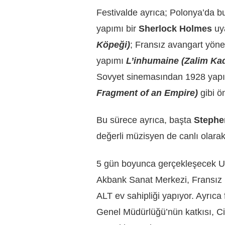
Festivalde ayrıca; Polonya’da b
yapımı bir
Sherlock Holmes
uy
Köpeği)
; Fransız avangart yö
yapımı
L’inhumaine (Zalim Ka
Sovyet sinemasından 1928 yap
Fragment of an Empire)
gibi ö
Bu sürece ayrıca, başta
Stephe
değerli müzisyen de canlı olarak
5 gün boyunca gerçekleşecek Ul
Akbank Sanat Merkezi, Fransız 
ALT ev sahipliği yapıyor. Ayrıca
Genel Müdürlüğü’nün katkısı, C