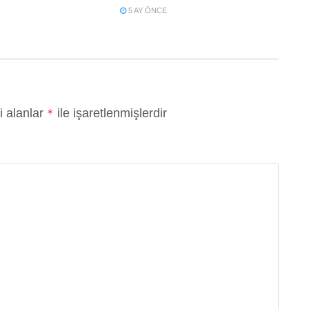
5 AY ÖNCE
i alanlar
ile işaretlenmişlerdir
*