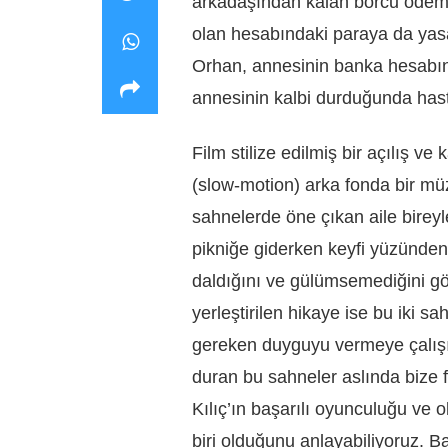
arkadaşından kalan borcu ödemey
olan hesabındaki paraya da yasa
Orhan, annesinin banka hesabı
annesinin kalbi durduğunda has
Film stilize edilmiş bir açılış 
(slow-motion) arka fonda bir müz
sahnelerde öne çıkan aile bireyler
pikniğe giderken keyfi yüzünde
daldığını ve gülümsemediğini gö
yerleştirilen hikaye ise bu iki
gereken duyguyu vermeye çalışı
duran bu sahneler aslında bize 
Kılıç’ın başarılı oyunculuğu ve 
biri olduğunu anlayabiliyoruz. B