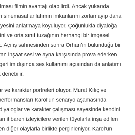
ması filmin avantajı olabilirdi. Ancak yukarıda
lm sinemasal anlatımın imkanlarını zorlamayıp daha
ikayesini anlatmaya koyuluyor. Çoğunlukla diyaloğa
ni ve orta sınıf tuzağının herhangi bir imgesel
uz. Açılış sahnesinden sonra Orhan’ın bulunduğu bir
stıran inşaat sesi ve ayna karşısında prova ederken
 gerilim dışında ses kullanımı açısından da anlatımı
 denebilir.
 ve karakter portreleri oluyor. Murat Kılıç ve
ci performansları Karol’un senaryo aşamasında
e diyaloglar ve karakter çalışması sayesinde kendini
n itibaren izleyicilere verilen tüyolarla inşa edilen
en diğer olaylarla birlikte perçinleniyor. Karol’un