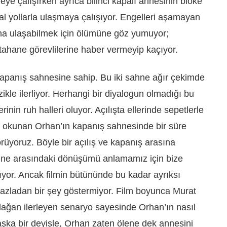
e çalışırken ayrıca bilinci kapalı annesinin bloke
l yollarla ulaşmaya çalışıyor. Engelleri aşamayan
na ulaşabilmek için ölümüne göz yumuyor;
tahane görevlilerine haber vermeyip kaçıyor.
ve kapanış sahnesine sahip. Bu iki sahne ağır çekimde
ikle ilerliyor. Herhangi bir diyalogun olmadığı bu
inin ruh halleri oluyor. Açılışta ellerinde sepetlerle
n okunan Orhan’ın kapanış sahnesinde bir süre
rüyoruz. Böyle bir açılış ve kapanış arasına
 sahne arasındaki dönüşümü anlamamız için bize
yor. Ancak filmin bütününde bu kadar ayrıksı
fazladan bir şey göstermiyor. Film boyunca Murat
olağan ilerleyen senaryo sayesinde Orhan’ın nasıl
aşka bir deyişle, Orhan zaten ölene dek annesini