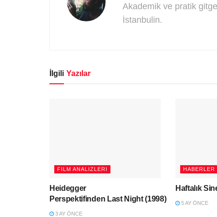
Akademik ve pratik gitge
İstanbulin.
İlgili
Yazılar
FILM ANALIZLERI
HABERLER
Heidegger
Haftalık Si
Perspektifinden Last Night (1998)
5 AY ÖNCE
3 AY ÖNCE