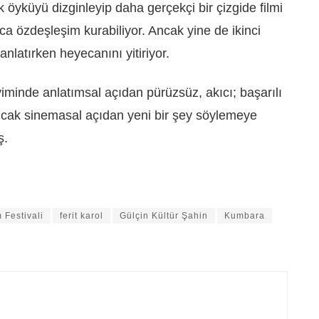
öyküyü dizginleyip daha gerçekçi bir çizgide filmi
a özdeşleşim kurabiliyor. Ancak yine de ikinci
anlatırken heyecanını yitiriyor.
yiminde anlatımsal açıdan pürüzsüz, akıcı; başarılı
ncak sinemasal açıdan yeni bir şey söylemeye
ş.
m Festivali
ferit karol
Gülçin Kültür Şahin
Kumbara