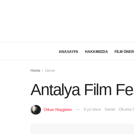
ANASAYFA
HAKKIMIZDA
FİLM ÖNER
Home
Genel
Antalya Film Fes
Orkun Hoşgören
6 yıl önce
Genel
Okuma S