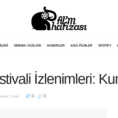
İLERİ
SİNEMA YAZILARI
HABERLER
KISA FİLMLER
SPOTIFY
tivali İzlenimleri: 
0
0
üresi: 3 min