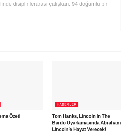
linde disiplinlerarası çalışkan. 94 doğumlu bir
HABERLER
nema Özeti
Tom Hanks, Lincoln In The
Bardo Uyarlamasında Abraham
Lincoln’e Hayat Verecek!