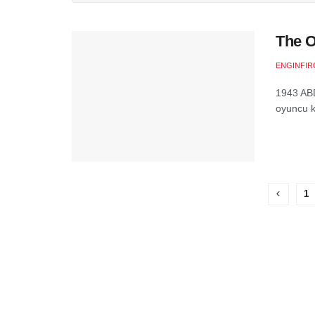
The O
ENGINFIR
1943 ABD
oyuncu k
1