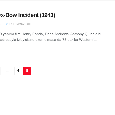
x-Bow Incident (1943)
OL
17 TEMMUZ 2011
 yapımı film Henry Fonda, Dana Andrews, Anthony Quinn gibi
adrosuyla izleyicisine uzun olmasa da 75 dakika Western’i...
…
4
5