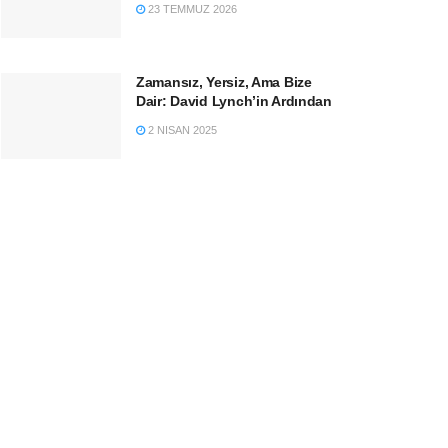
23 TEMMUZ 2026
Zamansız, Yersiz, Ama Bize
Dair: David Lynch’in Ardından
2 NISAN 2025