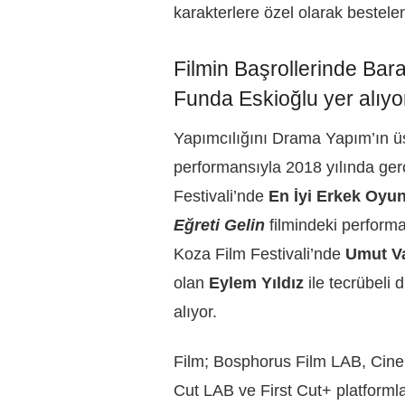
karakterlere özel olarak bestelen
Filmin Başrollerinde Bar
Funda Eskioğlu yer alıyo
Yapımcılığını Drama Yapım’ın üst
performansıyla 2018 yılında gerç
Festivali’nde
En İyi Erkek Oyu
Eğreti Gelin
filmindeki performa
Koza Film Festivali’nde
Umut
V
olan
Eylem Yıldız
ile tecrübeli
alıyor.
Film; Bosphorus Film LAB, Cinel
Cut LAB ve First Cut+ platformla