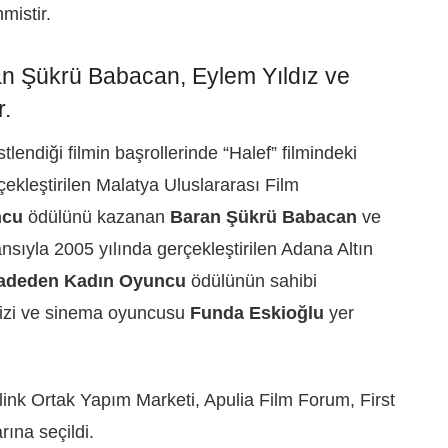
mistir.
an Şükrü Babacan, Eylem Yıldız ve
r.
lendiği filmin başrollerinde “Halef” filmindeki
ekleştirilen Malatya Uluslararası Film
ncu
ödülünü kazanan
Baran Şükrü Babacan
ve
nsıyla 2005 yılında gerçekleştirilen Adana Altın
adeden Kadın Oyuncu
ödülünün sahibi
 dizi ve sinema oyuncusu
Funda Eskioğlu
yer
ink Ortak Yapım Marketi, Apulia Film Forum, First
rına seçildi.