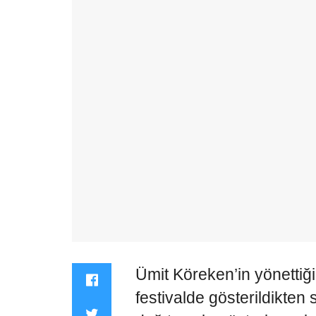
Ümit Köreken’in yönettiğ
festivalde gösterildikte