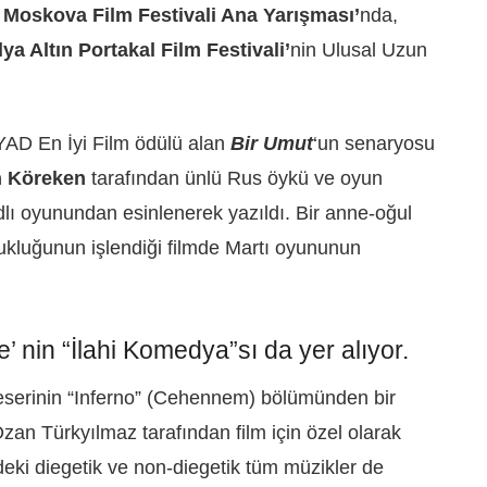
 Moskova Film Festivali Ana Yarışması’
nda,
lya Altın Portakal Film Festivali’
nin Ulusal Uzun
.
YAD En İyi Film ödülü alan
Bir Umut
‘un senaryosu
n Köreken
tarafından ünlü Rus öykü ve oyun
dlı oyunundan esinlenerek yazıldı. Bir anne-oğul
ukluğunun işlendiği filmde Martı oyununun
’ nin “İlahi Komedya”sı da yer alıyor.
 eserinin “Inferno” (Cehennem) bölümünden bir
 Ozan Türkyılmaz tarafından film için özel olarak
ndeki diegetik ve non-diegetik tüm müzikler de