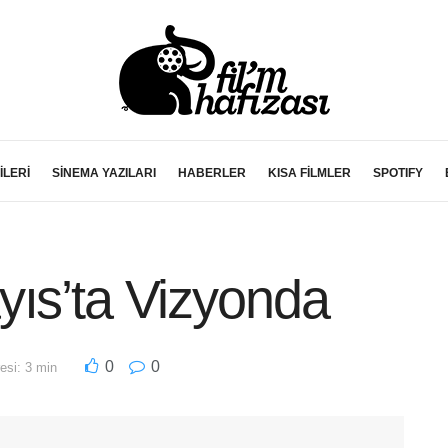
İLERİ
SİNEMA YAZILARI
HABERLER
KISA FİLMLER
SPOTIFY
yıs’ta Vizyonda
0
0
si: 3 min