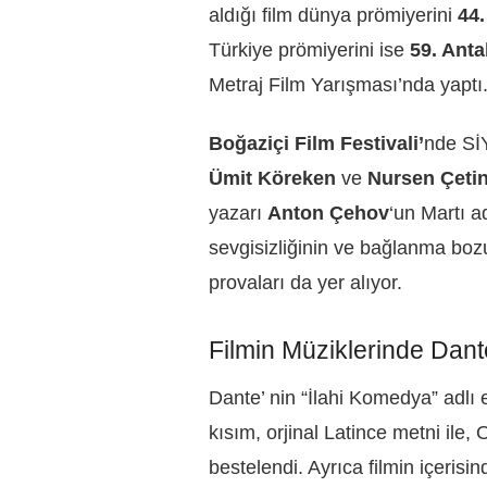
aldığı film dünya prömiyerini
44.
Türkiye prömiyerini ise
59. Anta
Metraj Film Yarışması’nda yaptı
Boğaziçi Film Festivali’
nde Sİ
Ümit Köreken
ve
Nursen Çeti
yazarı
Anton Çehov
‘un Martı a
sevgisizliğinin ve bağlanma boz
provaları da yer alıyor.
Filmin Müziklerinde Dante
Dante’ nin “İlahi Komedya” adlı
kısım, orjinal Latince metni ile,
bestelendi. Ayrıca filmin içerisi