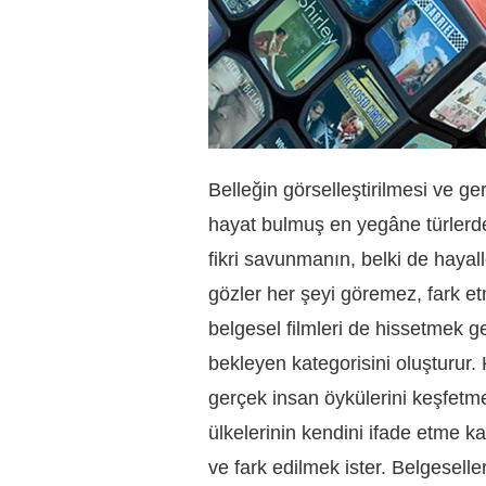
Belleğin görselleştirilmesi ve g
hayat bulmuş en yegâne türlerden
fikri savunmanın, belki de hayal
gözler her şeyi göremez, fark et
belgesel filmleri de hissetmek g
bekleyen kategorisini oluşturur.
gerçek insan öykülerini keşfetm
ülkelerinin kendini ifade etme k
ve fark edilmek ister. Belgesell