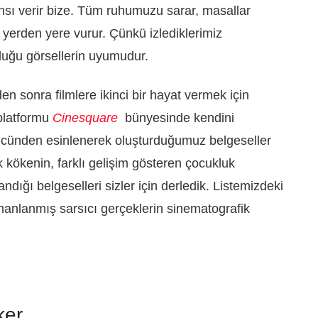
sı verir bize. Tüm ruhumuzu sarar, masallar
r yerden yere vurur. Çünkü izlediklerimiz
duğu görsellerin uyumudur.
en sonra filmlere ikinci bir hayat vermek için
platformu
Cinesquare
bünyesinde kendini
ücünden esinlenerek oluşturduğumuz belgeseller
k kökenin, farklı gelişim gösteren çocukluk
ndığı belgeselleri sizler için derledik. Listemizdeki
rmanlanmış sarsıcı gerçeklerin sinematografik
ker