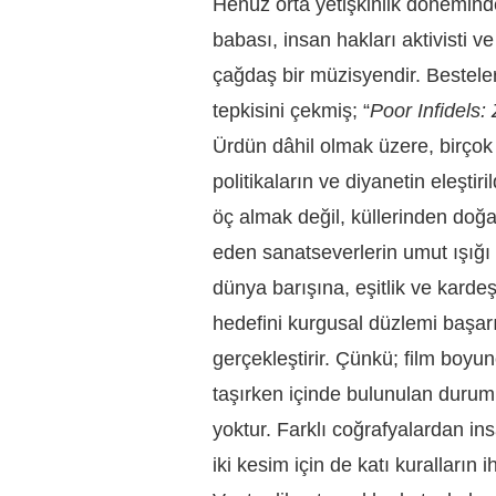
Henüz orta yetişkinlik dönemind
babası, insan hakları aktivisti 
çağdaş bir müzisyendir. Besteler
tepkisini çekmiş; “
Poor Infidels: 
Ürdün dâhil olmak üzere, birçok y
politikaların ve diyanetin eleştir
öç almak değil, küllerinden doğan
eden sanatseverlerin umut ışığı
dünya barışına, eşitlik ve kard
hedefini kurgusal düzlemi başarıl
gerçekleştirir. Çünkü; film boyun
taşırken içinde bulunulan durum
yoktur. Farklı coğrafyalardan i
iki kesim için de katı kuralların i