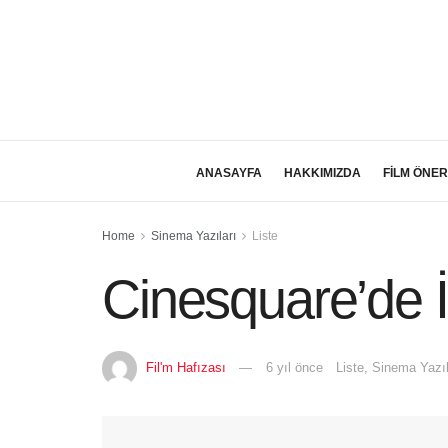
ANASAYFA
HAKKIMIZDA
FİLM ÖNER
Home
Sinema Yazıları
Liste
Cinesquare’de İ
Fil'm Hafızası
6 yıl önce
Liste
,
Sinema Yazıl