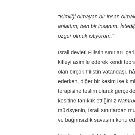
“Kimliği olmayan bir insan olmak 
anlattım; ben bir insanım. İstedi
özgür olmak istiyorum.”
İsrail devleti Filistin sınırları i
kitleyi asimile ederek kendi top
olan birçok Filistin vatandaşı, h
ederken, diğer bir kesim ise kiml
terapisine teslim olarak gerçekl
kesitine tanıklık ettiğimiz
Namrud
müzisyenin, İsrail sınırlardan m
ve bağımsızlık savaşını konu edi