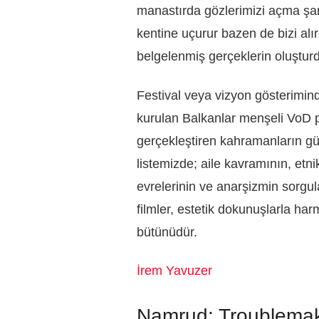
manastırda gözlerimizi açma şan
kentine uçurur bazen de bizi alı
belgelenmiş gerçeklerin oluştur
Festival veya vizyon gösterimind
kurulan Balkanlar menşeli VoD 
gerçekleştiren kahramanların g
listemizde; aile kavramının, etni
evrelerinin ve anarşizmin sorgula
filmler, estetik dokunuşlarla ha
bütünüdür.
İrem Yavuzer
Namrud: Troublema