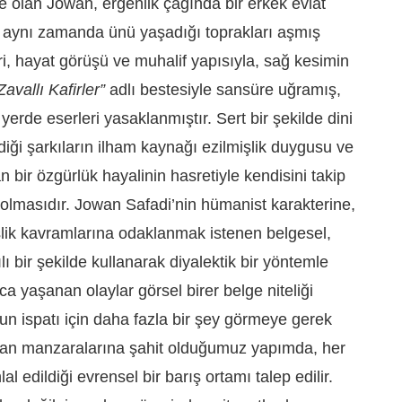
e olan Jowan, ergenlik çağında bir erkek evlat
ve aynı zamanda ünü yaşadığı toprakları aşmış
i, hayat görüşü ve muhalif yapısıyla, sağ kesimin
Zavallı Kafirler”
adlı bestesiyle
sansüre uğramış,
erde eserleri yasaklanmıştır. Sert bir şekilde dini
ildiği şarkıların ilham kaynağı ezilmişlik duygusu ve
 bir özgürlük hayalinin hasretiyle kendisini takip
 olmasıdır. Jowan Safadi’nin hümanist karakterine,
eşlik kavramlarına odaklanmak istenen belgesel,
ı bir şekilde kullanarak diyalektik bir yöntemle
ca yaşanan olaylar görsel birer belge niteliği
un ispatı için daha fazla bir şey görmeye gerek
nsan manzaralarına şahit olduğumuz yapımda, her
hlal edildiği evrensel bir barış ortamı talep edilir.