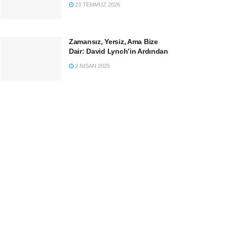
23 TEMMUZ 2026
Zamansız, Yersiz, Ama Bize
Dair: David Lynch’in Ardından
2 NISAN 2025