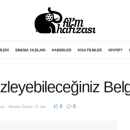
İLERİ
SİNEMA YAZILARI
HABERLER
KISA FİLMLER
SPOTIFY
zleyebileceğiniz Belg
0
0
arı
Okuma Süresi: 11 min