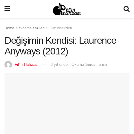
Home
Sinema Yazıları
Film Analizleri
Değişimin Kendisi: Laurence
Anyways (2012)
Fil'm Hafızası
8 yıl önce
Okuma Süresi: 5 min