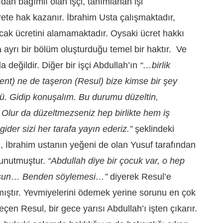
dan bağımlı olan işçi, tanımlanan işi
rete hak kazanır. İbrahim Usta çalışmaktadır,
ak ücretini alamamaktadır. Oysaki ücret hakkı
 ayrı bir bölüm oluşturduğu temel bir haktır. Ve
 değildir. Diğer bir işçi Abdullah’ın
“…birlik
nt) ne de taşeron (Resul) bize kimse bir şey
tü. Gidip konuşalım. Bu durumu düzeltin,
 Olur da düzeltmezseniz hep birlikte hem iş
der sizi her tarafa yayın ederiz.”
şeklindeki
sı, İbrahim ustanın yeğeni de olan Yusuf tarafından
i unutmuştur.
“Abdullah diye bir çocuk var, o hep
iyorsun… Benden söylemesi…”
diyerek Resul’e
ıştır. Yevmiyelerini ödemek yerine sorunu en çok
eçen Resul, bir gece yarısı Abdullah’ı işten çıkarır.