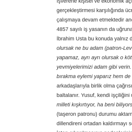
İşverene kişisel ve ekonomik açı
gerçekleştirmesi karşılığında üc
çalışmaya devam etmektedir anc
4857 sayılı iş yasanın da uğruna
İbrahim Usta bu konuda yalnız da
olursak ne bu adam (patron-Leve
yapamaz, ayrı ayrı olursak o kö
yevmiyelerimizi adam gibi verin.
bırakma eylemi yaparız hem de gi
arkadaşlarıyla birlik olma çağrı
baltalanır. Yusuf, kendi işçiliğin
milleti kışkırtıyor, ha beni bil
(taşeron patronu) durumu aktarm
dillendireni ortadan kaldırmayı s