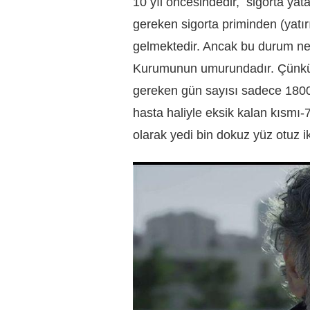
10 yıl öncesindedir, sigorta yat
gereken sigorta priminden (yat
gelmektedir. Ancak bu durum ne
Kurumunun umurundadır. Çünkü m
gereken gün sayısı sadece 1800’
hasta haliyle eksik kalan kısmı
olarak yedi bin dokuz yüz otuz 