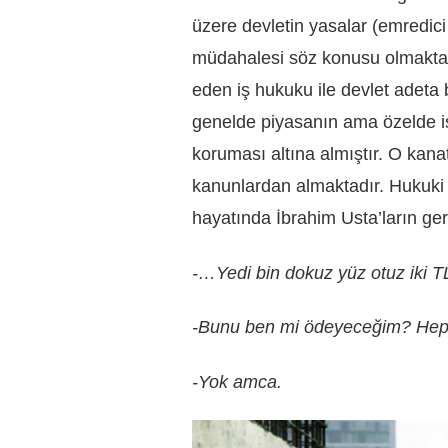
üzere devletin yasalar (emredici h
müdahalesi söz konusu olmaktadı
eden iş hukuku ile devlet adeta b
genelde piyasanın ama özelde iş
koruması altına almıştır. O kan
kanunlardan almaktadır. Hukuki 
hayatında İbrahim Usta’ların ger
-…Yedi bin dokuz yüz otuz iki T
-Bunu ben mi ödeyeceğim? Heps
-Yok amca.