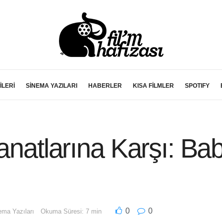
İLERİ
SİNEMA YAZILARI
HABERLER
KISA FİLMLER
SPOTIFY
Kanatlarına Karşı: Ba
0
0
ema Yazıları
Okuma Süresi: 7 min