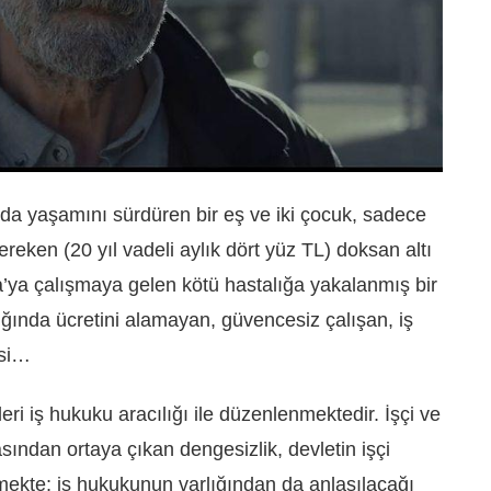
da yaşamını sürdüren bir eş ve iki çocuk, sadece
reken (20 yıl vadeli aylık dört yüz TL) doksan altı
’ya çalışmaya gelen kötü hastalığa yakalanmış bir
ığında ücretini alamayan, güvencesiz çalışan, iş
isi…
leri iş hukuku aracılığı ile düzenlenmektedir. İşçi ve
sından ortaya çıkan dengesizlik, devletin işçi
nmekte; iş hukukunun varlığından da anlaşılacağı