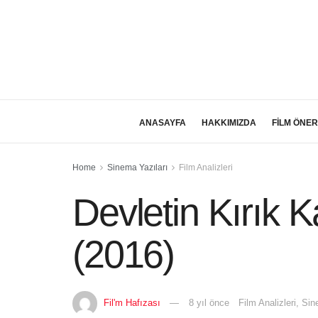
ANASAYFA
HAKKIMIZDA
FİLM ÖNER
Home
Sinema Yazıları
Film Analizleri
Devletin Kırık 
(2016)
Fil'm Hafızası
8 yıl önce
Film Analizleri
,
Sin