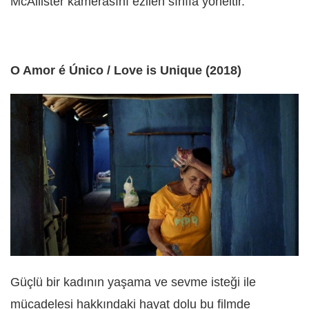
McAllister kamerasını ezilen sınıfa yöneltir.
O Amor é Único / Love is Unique (2018)
Güçlü bir kadının yaşama ve sevme isteği ile
mücadelesi hakkındaki hayat dolu bu filmde