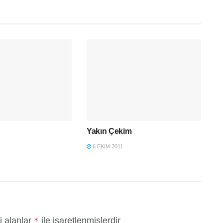
Yakın Çekim
6 EKIM 2011
i alanlar
ile işaretlenmişlerdir
*