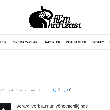
İLERİ
SİNEMA YAZILARI
HABERLER
KISA FİLMLER
SPOTIFY
0
0
- Müzikal
Okuma Süresi: 1 min
Gerard Corbiau’nun yönetmenliğinde