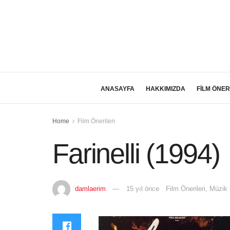
ANASAYFA
HAKKIMIZDA
FİLM ÖNER
Home
Film Önerileri
Farinelli (1994)
damlaerim
15 yıl önce
Film Önerileri
,
Müzik 