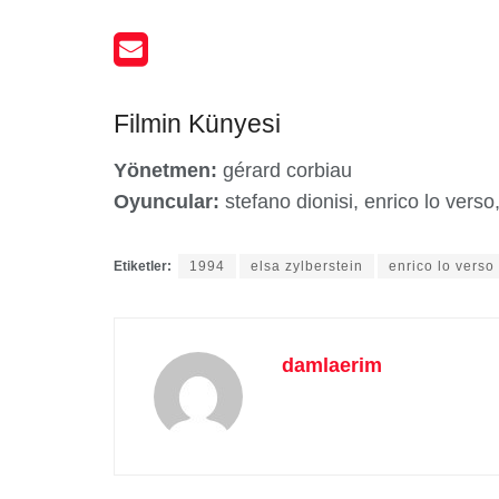
Filmin Künyesi
Yönetmen:
gérard corbiau
Oyuncular:
stefano dionisi, enrico lo verso
Etiketler:
1994
elsa zylberstein
enrico lo verso
damlaerim