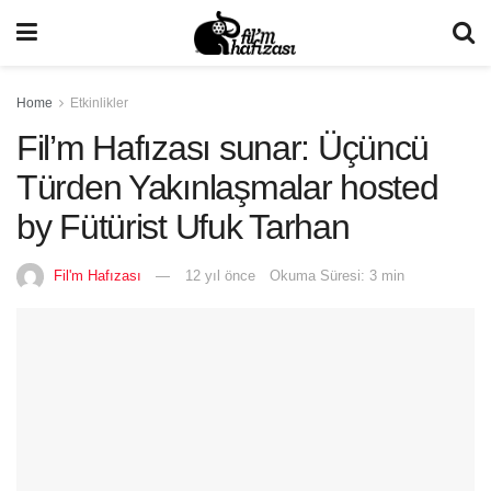
Home
Etkinlikler
Fil’m Hafızası sunar: Üçüncü
Türden Yakınlaşmalar hosted
by Fütürist Ufuk Tarhan
Fil'm Hafızası
12 yıl önce
Okuma Süresi: 3 min