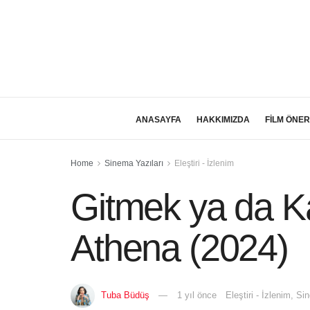
ANASAYFA
HAKKIMIZDA
FİLM ÖNER
Home
Sinema Yazıları
Eleştiri - İzlenim
Gitmek ya da 
Athena (2024)
Tuba Büdüş
1 yıl önce
Eleştiri - İzlenim
,
Sin