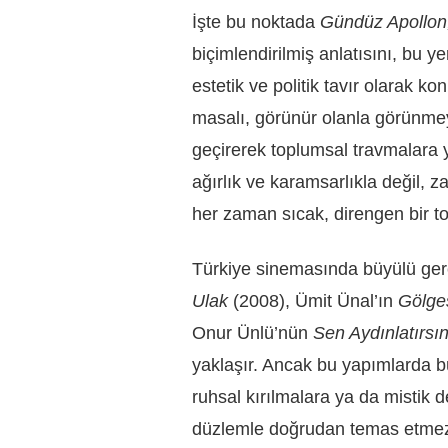
İşte bu noktada
Gündüz Apollon
biçimlendirilmiş anlatısını, bu ye
estetik ve politik tavır olarak k
masalı, görünür olanla görünmeye
geçirerek toplumsal travmalara y
ağırlık ve karamsarlıkla değil
her zaman sıcak, direngen bir to
Türkiye sinemasında büyülü gerçe
Ulak
(2008), Ümit Ünal’ın
Gölges
Onur Ünlü’nün
Sen Aydınlatırsı
yaklaşır. Ancak bu yapımlarda büy
ruhsal kırılmalara ya da mistik d
düzlemle doğrudan temas etmezle