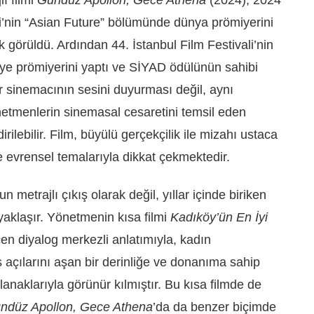
li’nin “Asian Future” bölümünde dünya prömiyerini
k görüldü. Ardından 44. İstanbul Film Festivali’nin
ye prömiyerini yaptı ve SİYAD ödülünün sahibi
ir sinemacının sesini duyurması değil, aynı
etmenlerin sinemasal cesaretini temsil eden
rilebilir. Film, büyülü gerçekçilik ile mizahı ustaca
 ve evrensel temalarıyla dikkat çekmektedir.
n metrajlı çıkış olarak değil, yıllar içinde biriken
 yaklaşır. Yönetmenin kısa filmi
Kadıköy’ün En İyi
n diyalog merkezli anlatımıyla, kadın
ş açılarını aşan bir derinliğe ve donanıma sahip
lanaklarıyla görünür kılmıştır. Bu kısa filmde de
ndüz Apollon, Gece Athena
’da da benzer biçimde