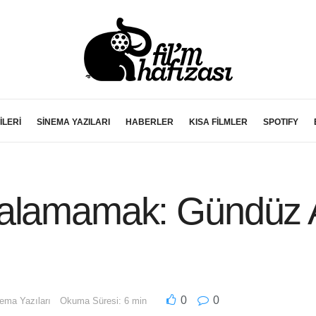
İLERİ
SİNEMA YAZILARI
HABERLER
KISA FİLMLER
SPOTIFY
Kalamamak: Gündüz 
0
0
ema Yazıları
Okuma Süresi: 6 min