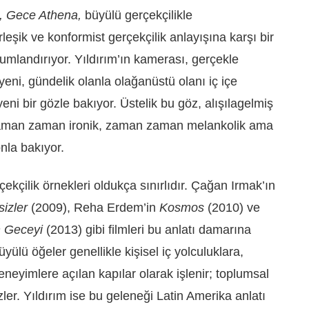
, Gece Athena,
büyülü gerçekçilikle
rleşik ve konformist gerçekçilik anlayışına karşı bir
onumlandırıyor. Yıldırım’ın kamerası, gerçekle
ni, gündelik olanla olağanüstü olanı iç içe
eni bir gözle bakıyor. Üstelik bu göz, alışılagelmiş
, zaman zaman ironik, zaman zaman melankolik ama
nla bakıyor.
kçilik örnekleri oldukça sınırlıdır. Çağan Irmak’ın
izler
(2009), Reha Erdem’in
Kosmos
(2010) ve
n Geceyi
(2013) gibi filmleri bu anlatı damarına
ülü öğeler genellikle kişisel iç yolculuklara,
eneyimlere açılan kapılar olarak işlenir; toplumsal
r. Yıldırım ise bu geleneği Latin Amerika anlatı