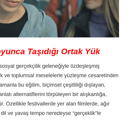
oyunca Taşıdığı Ortak Yük
 sosyal gerçekçilik geleneğiyle özdeşleşmiş
ik ve toplumsal meselelerle yüzleşme cesaretinden
anla bu eğilim, biçimsel çeşitliliği dışlayan,
nlatı alternatiflerini törpüleyen bir alışkanlığa,
Özellikle festivallerde yer alan filmlerde, ağır
l dil ve yavaş tempo neredeyse “gerçeklik”le