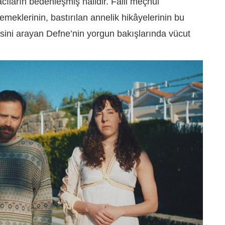
cıların bedenleşmiş hâlidir. Faili meçhul
meklerinin, bastırılan annelik hikâyelerinin bu
esini arayan Defne’nin yorgun bakışlarında vücut