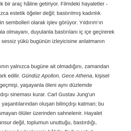
 bir araç hâline getiriyor. Filmdeki hayaletler -
ca estetik öğeler değil; bastırılmış kadınlık
in sembolleri olarak işlev görüyor. Yıldırım’ın
 olmayanı, duyulanla bastırılanı iç içe geçirerek
ı sessiz yükü bugünün izleyicisine anlatmanın
tının yalnızca bugüne ait olmadığını, zamandan
rk edilir.
Gündüz Apollon, Gece Athena
, kişisel
e geçmişi, yaşayanla öleni aynı düzlemde
inçdışı sineması kurar. Carl Gustav Jung’un
ak yaşantılarından oluşan bilinçdışı katman; bu
usmayan ölüler üzerinden sahnelenir. Hayalet
 unsur değil, toplumun unuttuğu, bastırdığı,