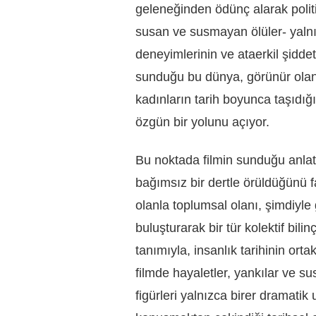
geleneğinden ödünç alarak politik
susan ve susmayan ölüler- yalnız
deneyimlerinin ve ataerkil şiddet
sunduğu bu dünya, görünür olanla
kadınların tarih boyunca taşıdığ
özgün bir yolunu açıyor.
Bu noktada filmin sunduğu anla
bağımsız bir dertle örüldüğünü fa
olanla toplumsal olanı, şimdiyl
buluşturarak bir tür kolektif bil
tanımıyla, insanlık tarihinin ort
filmde hayaletler, yankılar ve s
figürleri yalnızca birer dramatik