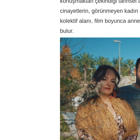
konuşmaktan çekindiği tarihsel a
cinayetlerin, görünmeyen kadın e
kolektif alanı, film boyunca ann
bulur.