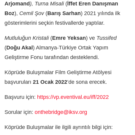
Arjomand
), Turna Misali
(
İffet Eren Danışman
Boz
),
Cemil Şov
(
Barış Sarhan
) 2021 yılında ilk
gösterimlerini seçkin festivallerde yaptılar.
Mutluluğun Kristali
(
Emre Yeksan
) ve
Tussifed
(
Doğu Akal
) Almanya-Türkiye Ortak Yapım
Geliştirme Fonu tarafından desteklendi.
Köprüde Buluşmalar Film Geliştirme Atölyesi
başvuruları
21 Ocak 2022
’de sona erecek.
Başvuru için:
https://vp.eventival.eu/iff/2022
Sorular için:
onthebridge@iksv.org
Köprüde Buluşmalar ile ilgili ayrıntılı bilgi için: