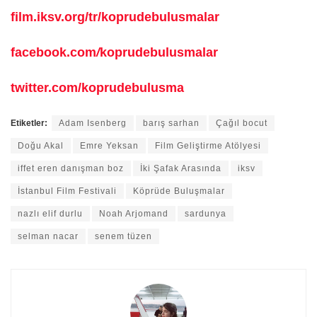
film.iksv.org/tr/koprudebulusmalar
facebook.com
/
koprudebulusmalar
twitter.com/koprudebulusma
Etiketler:
Adam Isenberg
barış sarhan
Çağıl bocut
Doğu Akal
Emre Yeksan
Film Geliştirme Atölyesi
iffet eren danışman boz
İki Şafak Arasında
iksv
İstanbul Film Festivali
Köprüde Buluşmalar
nazlı elif durlu
Noah Arjomand
sardunya
selman nacar
senem tüzen