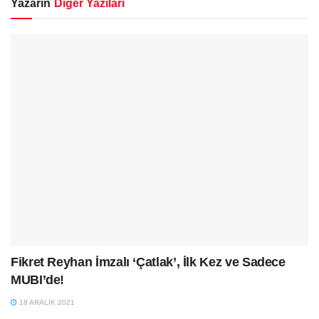
Yazarın
Diğer Yazıları
Fikret Reyhan İmzalı ‘Çatlak’, İlk Kez ve Sadece
MUBI’de!
18 ARALIK 2021