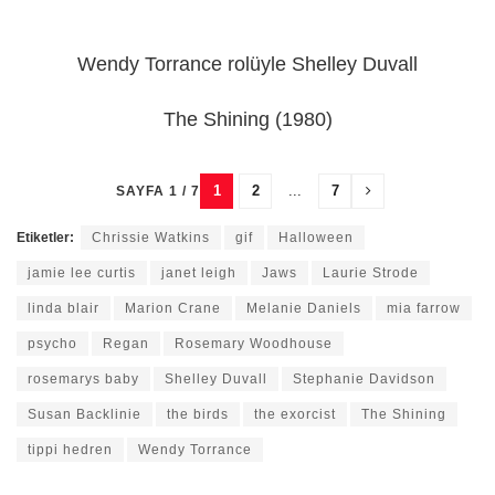
Wendy Torrance rolüyle Shelley Duvall
The Shining (1980)
1
2
...
7
SAYFA 1 / 7
Etiketler:
Chrissie Watkins
gif
Halloween
jamie lee curtis
janet leigh
Jaws
Laurie Strode
linda blair
Marion Crane
Melanie Daniels
mia farrow
psycho
Regan
Rosemary Woodhouse
rosemarys baby
Shelley Duvall
Stephanie Davidson
Susan Backlinie
the birds
the exorcist
The Shining
tippi hedren
Wendy Torrance