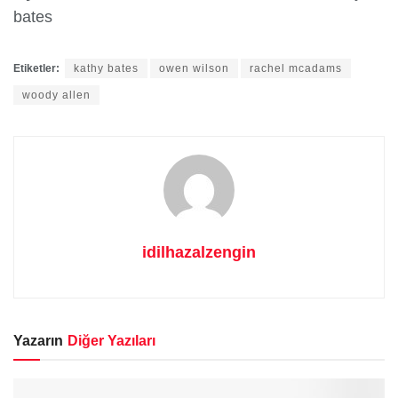
bates
Etiketler:
kathy bates
owen wilson
rachel mcadams
woody allen
idilhazalzengin
Yazarın
Diğer Yazıları