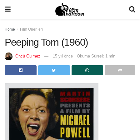
Home
Film Önerileri
Peeping Tom (1960)
Öncü Gülmez
15 yıl önce
Okuma Süresi: 1 min