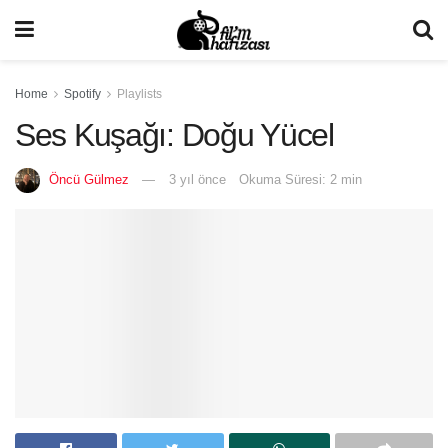
Home
Spotify
Playlists
Ses Kuşağı: Doğu Yücel
Öncü Gülmez
3 yıl önce
Okuma Süresi: 2 min