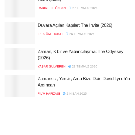
RABIA ELIF ÖZCAN
27 TEMMUZ 2026
Duvara Açılan Kapılar: The Invite (2026)
İPEK ÖMERCIKLI
26 TEMMUZ 2026
Zaman, Kibir ve Yabancılaşma: The Odyssey
(2026)
YAŞAR GÜLVEREN
23 TEMMUZ 2026
Zamansız, Yersiz, Ama Bize Dair: David Lynch’in
Ardından
FIL'M HAFIZASI
2 NISAN 2025