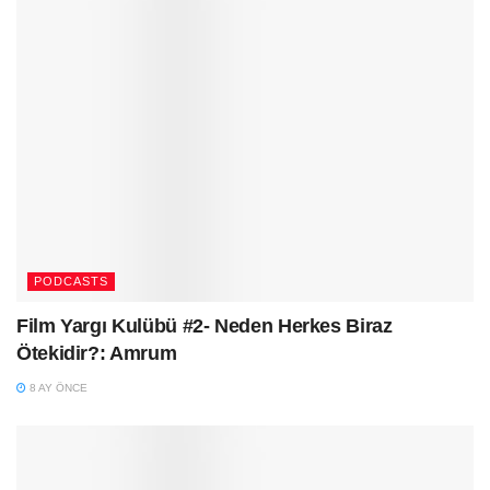
PODCASTS
Film Yargı Kulübü #2- Neden Herkes Biraz
Ötekidir?: Amrum
8 AY ÖNCE